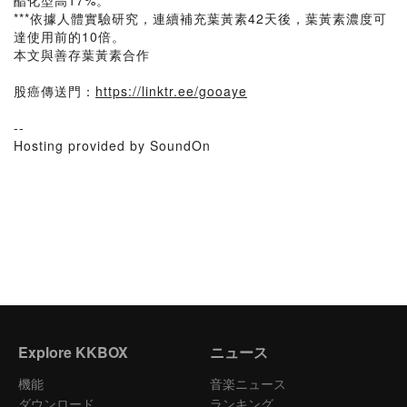
酯化型高17%。
***依據人體實驗研究，連續補充葉黃素42天後，葉黃素濃度可
達使用前的10倍。
本文與善存葉黃素合作
股癌傳送門：
https://linktr.ee/gooaye
--
Hosting provided by SoundOn
Explore KKBOX
ニュース
機能
音楽ニュース
ダウンロード
ランキング