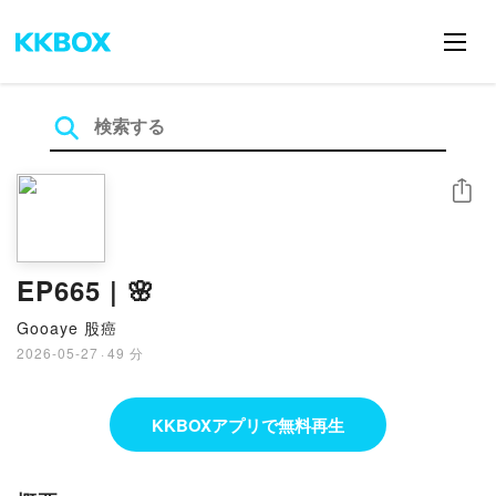
シェア
EP665 | 🌸
Gooaye 股癌
2026-05-27
·
49 分
KKBOXアプリで無料再生