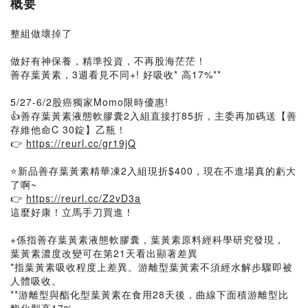
概要
整組做壞掉了
做好有神保養，精準投資，不再股海茫茫！
善存葉黃素，3週看見不同+! 好吸收* 高17%**
5/27-6/2股癌獨家Momo限時優惠!
👍善存葉黃素液態軟膠囊2入組直接打85折，主委再加碼送【善
存維他命C 30錠】乙瓶！
👉
https://reurl.cc/gr19jQ
⭐新品善存葉黃素精華凍2入組現折$400，現在不進場真的虧大
了啊~
👉
https://reurl.cc/Z2vD3a
這麼好康！立馬手刀買進！
+係指善存葉黃素液態軟膠囊，葉黃素原料經科學研究發現，
葉黃素濃度改變可在第21天看出顯著差異
*指葉黃素吸收程度上差異。游離型葉黃素不須經水解步驟即被
人體吸收。
**游離型與酯化型葉黃素在食用28天後，曲線下面積游離型比