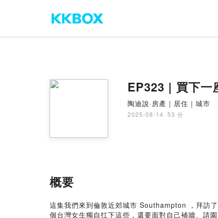
EP323 | 
陶迪說·房產｜居住｜城市
2025-08-14
·
53 分
概要
這集我們來到倫敦近郊城市 Southampton ，
個台灣女生獨自扛下這些，還要面對自己補牆、請園