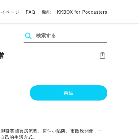
マイページ
FAQ
機能
KKBOX for Podcasters
常
シェア
再生
，和我們聊聊英國買房流程、房仲小陷阱、市政稅開銷，一
於自己的生活方式。