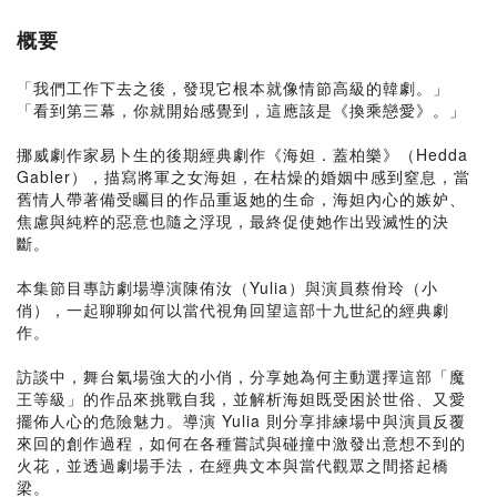
概要
「我們工作下去之後，發現它根本就像情節高級的韓劇。」
「看到第三幕，你就開始感覺到，這應該是《換乘戀愛》。」
挪威劇作家易卜生的後期經典劇作《海妲．蓋柏樂》（Hedda
Gabler），描寫將軍之女海妲，在枯燥的婚姻中感到窒息，當
舊情人帶著備受矚目的作品重返她的生命，海妲內心的嫉妒、
焦慮與純粹的惡意也隨之浮現，最終促使她作出毀滅性的決
斷。
本集節目專訪劇場導演陳侑汝（Yulia）與演員蔡佾玲（小
俏），一起聊聊如何以當代視角回望這部十九世紀的經典劇
作。
訪談中，舞台氣場強大的小俏，分享她為何主動選擇這部「魔
王等級」的作品來挑戰自我，並解析海妲既受困於世俗、又愛
擺佈人心的危險魅力。導演 Yulia 則分享排練場中與演員反覆
來回的創作過程，如何在各種嘗試與碰撞中激發出意想不到的
火花，並透過劇場手法，在經典文本與當代觀眾之間搭起橋
梁。