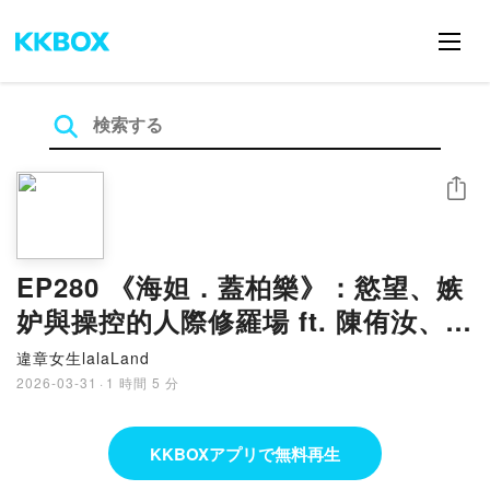
シェア
EP280 《海妲．蓋柏樂》：慾望、嫉
妒與操控的人際修羅場 ft. 陳侑汝、蔡
佾玲
違章女生lalaLand
2026-03-31
·
1 時間 5 分
KKBOXアプリで無料再生