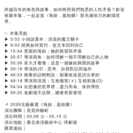
跨越百年的角色與故事，如何映照我們熟悉的人性矛盾？歡迎
收聽本集，一起走進《海妲．蓋柏樂》那充滿張力的劇場世
界。
✨ 本集亮點
▶ 5:03 小俏談選本：演員的魔王關卡
▶ 9:03 經典如何當代：從文本回到自己
▶ 15:44 受困的海妲：她的慾望與矛盾
▶ 25:57 導演視角：如何理解一個不理解自己的人物
▶ 30:36 長大才看懂：這是一個嫁給媽寶的故事
▶ 39:18 導演的JD：思考、自我對話與協作
▶ 46:33 狠毒的話輕輕說：能量收放是試出來的
▶ 49:18 導演與演員：互相傷害(Ｘ) 互相刺激(O)
▶ 54:34 在想像的世界裡，盡力而為、保持彈性
▶ 59:20 進劇場不設限，總會有新發現
📌 2026北藝嚴選《海妲．蓋柏樂》
演出團隊｜晃晃跨幅町
演出時間｜05.08 ㊄－05.10 ㊐ ​
演出地點｜臺北表演藝術中心 球劇場
購票連結｜