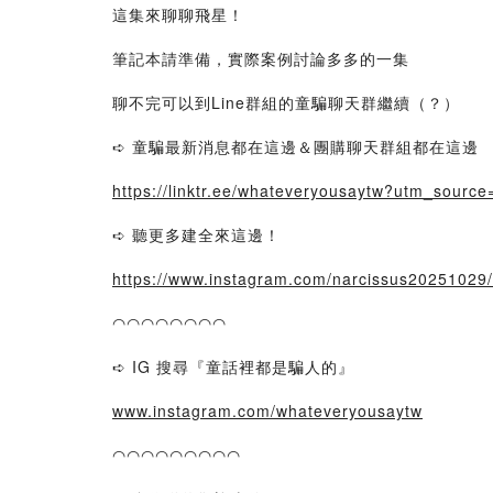
這集來聊聊飛星！
筆記本請準備，實際案例討論多多的一集
聊不完可以到Line群組的童騙聊天群繼續（？）
➪ 童騙最新消息都在這邊＆團購聊天群組都在這邊
https://linktr.ee/whateveryousaytw?utm_source
➪ 聽更多建全來這邊！
https://www.instagram.com/narcissus20251029/
◠◠◠◠◠◠◠◠
➪ IG 搜尋『童話裡都是騙人的』
www.instagram.com/whateveryousaytw
◠◠◠◠◠◠◠◠◠