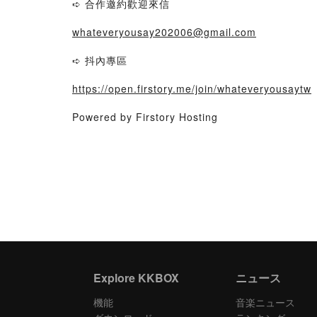
➪ 合作邀約歡迎來信
whateveryousay202006@gmail.com
➪ 抖內專區
https://open.firstory.me/join/whateveryousaytw
Powered by Firstory Hosting
Explore KKBOX
ニュース
機能
音楽ニュース