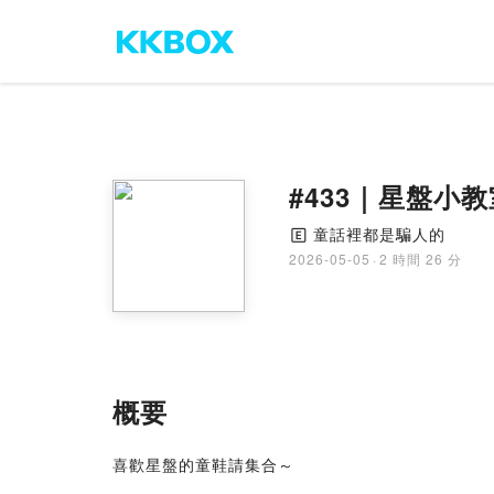
#433｜星盤小
童話裡都是騙人的
🄴
2026-05-05
·
2 時間 26 分
概要
喜歡星盤的童鞋請集合～