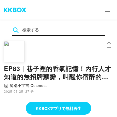
シェア
EP83 | 巷子裡的香氣記憶！內行人才
知道的無招牌麵攤，叫醒你宿醉的靈
魂 ─ 無名麵攤 和平東路
餐桌小宇宙 Cosmos.
🄴
2025-03-25
·
27 分
KKBOXアプリで無料再生