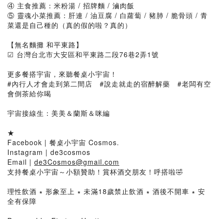
④ 主食推薦：米粉湯 / 招牌麵 / 滷肉飯
⑤ 靈魂小菜推薦：肝連 / 油豆腐 / 白蘿蔔 / 豬肺 / 脆骨頭 / 青
菜還是自己種的（真的假的啦？真的）
【無名麵攤 和平東路】
☑︎ 台灣台北市大安區和平東路二段76巷2弄1號
更多餐搭宇宙，來聽餐桌小宇宙！
#內行人才會走到第二間店 #說走就走的宿醉解藥 #老闆有空
會倒茶給你喝
宇宙接線生：美美＆蘭斯＆咪編
★
Facebook | 餐桌小宇宙 Cosmos.
Instagram | de3cosmos
Email |
de3Cosmos@gmail.com
支持餐桌小宇宙～小額贊助！賞杯酒交朋友！呼搭啦🤣
理性飲酒 ∗ 形象至上 ∗ 未滿18歲禁止飲酒 ∗ 酒後不開車 ∗ 安
全有保障