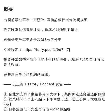
概要
出國前最怕匯率一直漲?中國信託銀行挺你聰明換匯
設定匯率到價智慧通知，匯率相對低點不錯過
再領優惠券享美金最高減3分等優惠
立即設定：
https://fstry.pse.is/9d7m7j
投資外幣如幣別轉換可能產生匯兌損失，應評估涉及自身情況
審慎投資。
完整注意事項詳見網站資訊。
—— 以上為 Firstory Podcast 廣告 ——
① 台北大安和平東路巷弄間大樹下，某間你走過會錯過的麵攤
② 營業時間：早上八點～下午兩點，週二週三公休，太晚就吃
不到
③ 點餐潛規則：先坐再等老闆cue你點餐