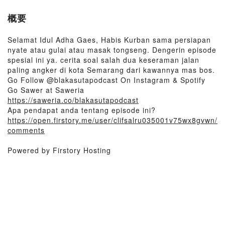
概要
Selamat Idul Adha Gaes, Habis Kurban sama persiapan
nyate atau gulai atau masak tongseng. Dengerin episode
spesial ini ya. cerita soal salah dua keseraman jalan
paling angker di kota Semarang dari kawannya mas bos.
Go Follow @blakasutapodcast On Instagram & Spotify
Go Sawer at Saweria
https://saweria.co/blakasutapodcast
Apa pendapat anda tentang episode ini?
https://open.firstory.me/user/clifsalru035001v75wx8gvwn/
comments
Powered by Firstory Hosting