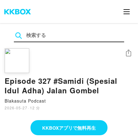
シェア
Episode 327 #Samidi (Spesial
Idul Adha) Jalan Gombel
Blakasuta Podcast
2026-05-27
·
12 分
KKBOXアプリで無料再生