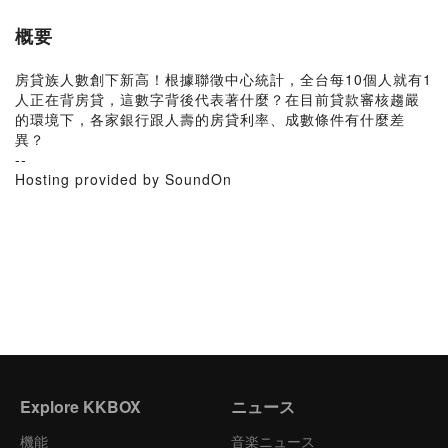
概要
房貸族人數創下新高！根據聯徵中心統計，全台每10個人就有1
人正在背房貸，這數字背後代表著什麼？在目前貸款審核趨嚴
的環境下，各家銀行跟人壽的房貸利率、成數條件有什麼差
異？
--
Hosting provided by SoundOn
Explore KKBOX
ニュース
機能
音楽ニュース