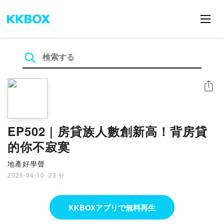
シェア
EP502 | 房貸族人數創新高！背房貸
的你不寂寞
地產好學聲
2026-04-10
·
23 分
KKBOXアプリで無料再生