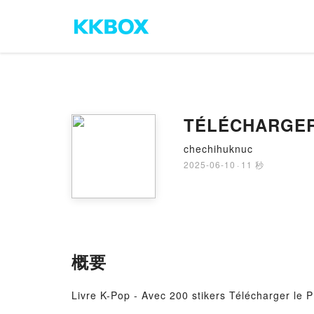
TÉLÉCHARGER [
chechihuknuc
2025-06-10
·
11 秒
概要
Livre K-Pop - Avec 200 stikers Télécharger le P