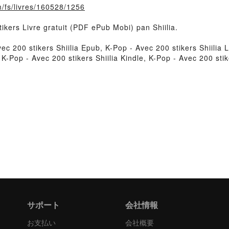
m/fs/livres/160528/1256
tikers Livre gratuit (PDF ePub Mobi) pan Shiilia.
ec 200 stikers Shiilia Epub, K-Pop - Avec 200 stikers Shiilia Li
 K-Pop - Avec 200 stikers Shiilia Kindle, K-Pop - Avec 200 sti
サポート
会社情報
お支払い
会社概要