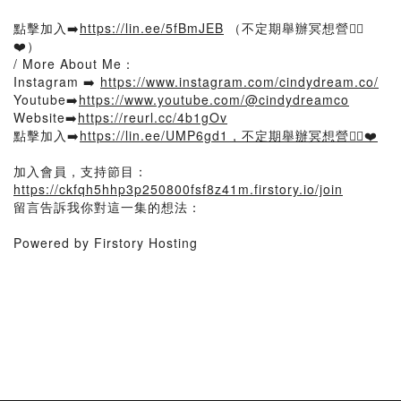
點擊加入➡️
https://lin.ee/5fBmJEB
（不定期舉辦冥想營🧘‍♀️
❤️）
/ More About Me：
Instagram ➡️
https://www.instagram.com/cindydream.co/
Youtube➡️
https://www.youtube.com/@cindydreamco
Website➡️
https://reurl.cc/4b1gOv
點擊加入➡️
https://lin.ee/UMP6gd1，不定期舉辦冥想營🧘‍♀️❤️
加入會員，支持節目：
https://ckfqh5hhp3p250800fsf8z41m.firstory.io/join
留言告訴我你對這一集的想法：
Powered by Firstory Hosting