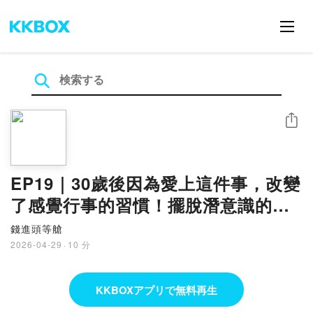
シェア
EP19｜30歲後因為愛上這件事，改變
了感覺行事的習慣！擺脫潛意識的束
縛｜推阿徳勒 ⟪被討厭的勇氣⟫ FEAT
錢進頭等艙
空姐Nana
2026-04-29
·
10 分
KKBOXアプリで無料再生