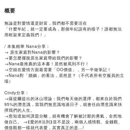
概要
無論是對愛情還是財富，我們都不需要活在
「什麼年紀，就一定要成為，那個年紀該有的樣子！誰都無法
用框架來定義我們！」
/ 本集精華 Nana分享：
→ 原生家庭對Nana的影響？
→要怎麼擺脫原生家庭帶給我們的影響？
→Nana最推薦的這本書！居然被罵到不行！
→空姐在愛情方面最需要「OO價值」，另一半做筆記！
→Nana對「婚姻」的看法，居然是？（不代表所有空服員的立
場）
Cindy分享：
→薩提爾提出的冰山理論：我們每天做的選擇，都來自於我們
95%的潛意識，當我們無意識地過日子，就會任由潛意識來抉
擇我們的人生。
→愈知道如何課題分離，就有機會了解被討厭的勇氣，全然地
做自己。 →⟪愛的8法則⟫並不是說，兩個人感情觀、金錢觀、
價值觀都一樣就代表愛，其實真正的是...!