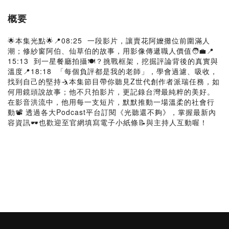
概要
🌟本集光點🌟📍08:25 一段影片，讓賣花阿嬤攤位前圍滿人
潮；修紗窗阿伯、仙草伯的故事，用影像傳遞職人價值🧑‍💼📍
15:13 到一星餐廳拍攝🍽️？挑戰框架，挖掘評論背後的真實與
溫度📍18:18 「每個負評都是我的老師」，學會過濾、吸收，
找到自己的堅持🤺本集節目帶你聽見Z世代創作者派瑞任務，如
何用鏡頭說故事；他不只拍影片，更記錄台灣最純粹的美好。
在影音洪流中，他用每一支短片，默默推動一場溫柔的社會行
動📽️ 透過各大Podcast平台訂閱《光聽還不夠》，掌握最新內
容資訊🕶也歡迎至官網填寫️電子小紙條📝與主持人互動喔！