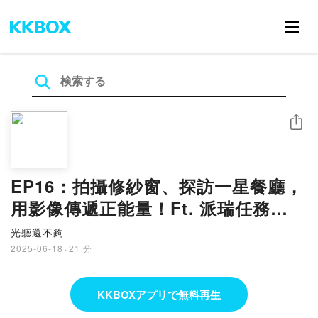
シェア
EP16：拍攝修紗窗、探訪一星餐廳，
用影像傳遞正能量！Ft. 派瑞任務
Mission P
光聽還不夠
2025-06-18
·
21 分
KKBOXアプリで無料再生