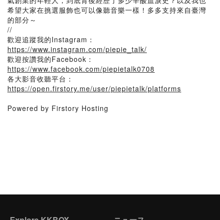
氣創業的年輕人，到底背後經歷了多少辛酸血淚史？以及我也
希望大家在挑選服飾也可以像聽音樂一樣！多多支持來自臺灣
的部分～
//
歡迎追蹤我的Instagram：
https://www.instagram.com/piepie_talk/
歡迎按讚我的Facebook：
https://www.facebook.com/piepietalk0708
各大影音收聽平台：
https://open.firstory.me/user/piepietalk/platforms
Powered by Firstory Hosting
Explore KKBOX
ニュース