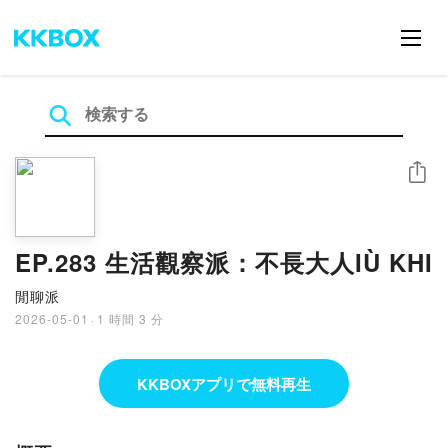
シェア
EP.283 生活觀察派：不長大人IÙ KHI
閒聊派
2026-05-01
·
1 時間 3 分
KKBOXアプリで無料再生