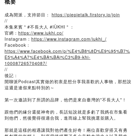
概要
成為閒派，支持節目：
https://piepietalk.firstory.io/join
//
本集來賓＂#不長大人 #IÙKHI＂：
官網：
https://www.iukhi.co/
Instagram：
https://www.instagram.com/iukhi_/
Facebook：
https://www.facebook.com/p/%E4%B8%8D%E9%95%B7%
E5%A4%A7%E4%BA%BAi%C3%B9-khi-
100087265704087/
//
後記：
閒聊派Podcast其實做的初衷是想分享我喜歡的人事物，那想說
這週是連假來點特別的～
第一次邀請到了所謂的品牌，他們是來自臺灣的"不長大人"！
跟他們的緣分還挺神奇的，長話短說就是多虧了我媽在市集看
到他們，然後覺得很適合我，進而線上幫我挑選並購入。
那就是這樣的相遇讓我對他們產生好奇！兩位喜歡穿搭又有勇