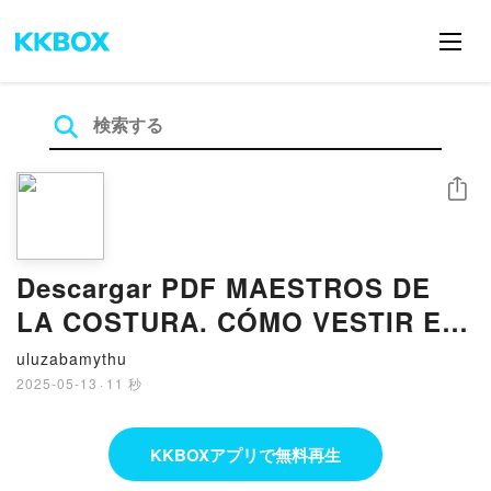
シェア
Descargar PDF MAESTROS DE
LA COSTURA. CÓMO VESTIR EN
CADA OCASIÓN
uluzabamythu
2025-05-13
·
11 秒
KKBOXアプリで無料再生