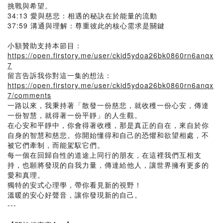
挑戰與希望。
34:13 愛與慈悲：相遇的秘訣在於能量的流動
37:59 溝通與理解：尊重彼此的核心需求是關鍵
小額贊助支持本節目：
https://open.firstory.me/user/ckid5ydoa26bk0860rn6anqx
7
留言告訴我你對這一集的想法：
https://open.firstory.me/user/ckid5ydoa26bk0860rn6anqx
7/comments
一路以來，我秉持著「散發一份慈悲，就收穫一份心安，傳達
一份智慧，就得著一份平靜」的人生觀。
在心安和平靜中，你會得著收穫，那是真正的自在，來自於你
自身的智慧和慈悲。你開始懂得和自己的恐懼和欲望相處，不
被它們牽制，而能駕馭它們。
每一個在回歸自性的道途上同行的朋友，在這裡我們互相支
持，也願將發現的自我力量，傳達給他人，讓世界擁有更多的
愛和真理。
獨特的安式心理學，帶你看見新的視野！
溫暖的安心好聲音，讓你發現新的自己。
---