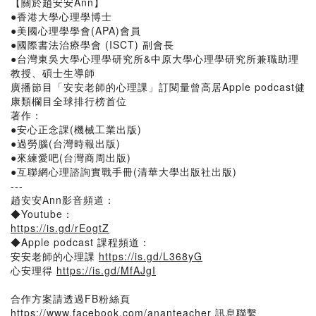
【關於趙安安Ann】
●香港大學心理學博士
●美國心理學學會(APA)會員
●國際書法治療學會 (ISCT) 副會長
●台灣東吳大學心理學研究所&中原大學心理學研究所兼職助理
教授、碩士生導師
廣播節目「安安老師的心理課」訂閱量曾高居Apple podcast健
康類欄目全球排行榜首位
著作：
●安心正念課(機械工業出版)
●過勞腦(台灣時報出版)
●來練愛吧(台灣商周出版)
●互聯網心理諮詢實戰手冊(清華大學出版社出版)
---
趙安安Ann影音頻道：
◆Youtube：
https://is.gd/rEogtZ
◆Apple podcast 課程頻道：
安安老師的心理課
https://is.gd/L368yG
心安理得
https://is.gd/MfAJgI
合作方案請透過FB粉絲頁
https://www.facebook.com/ananteacher
訊息聯繫