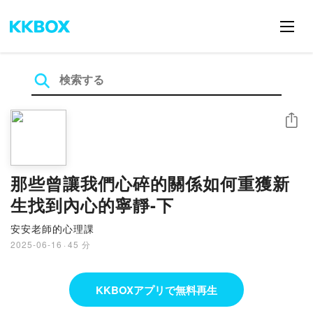
シェア
那些曾讓我們心碎的關係如何重獲新
生找到內心的寧靜-下
安安老師的心理課
2025-06-16
·
45 分
KKBOXアプリで無料再生