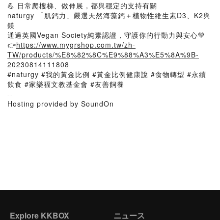
💪 日常爬樓梯、做伸展，都與穩定的支持有關
naturgy 「肌鈣力」嚴選天然海藻鈣＋植物性維生素D3、K2與
鎂
通過英國Vegan Society純素認證，守護你的行動力與安心💚
👉
https://www.mygrshop.com.tw/zh-
TW/products/%E8%82%8C%E9%88%A3%E5%8A%9B-
20230814111808
#naturgy #我的黃金比例 #黃金比例健康說 #食物轉型 #永續
飲食 #家樂福文教基金會 #友善飼養
--
Hosting provided by SoundOn
Explore KKBOX
ニュース