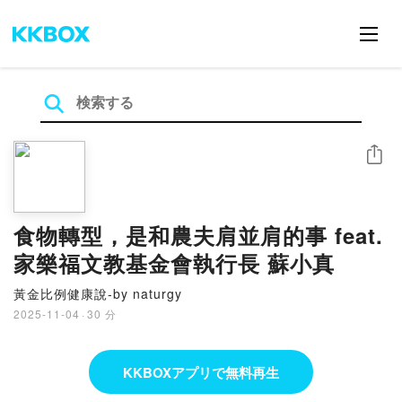
シェア
食物轉型，是和農夫肩並肩的事 feat.
家樂福文教基金會執行長 蘇小真
黃金比例健康說-by naturgy
2025-11-04
·
30 分
KKBOXアプリで無料再生