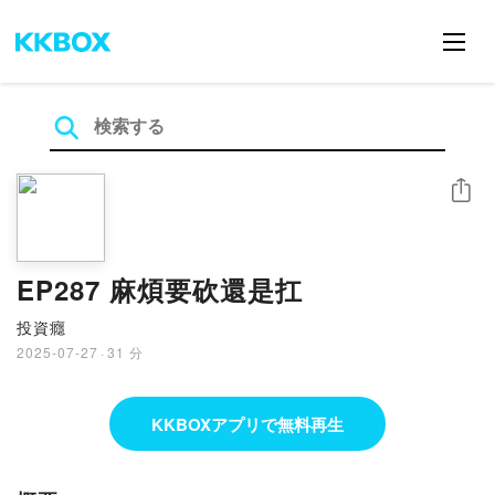
シェア
EP287 麻煩要砍還是扛
投資癮
2025-07-27
·
31 分
KKBOXアプリで無料再生