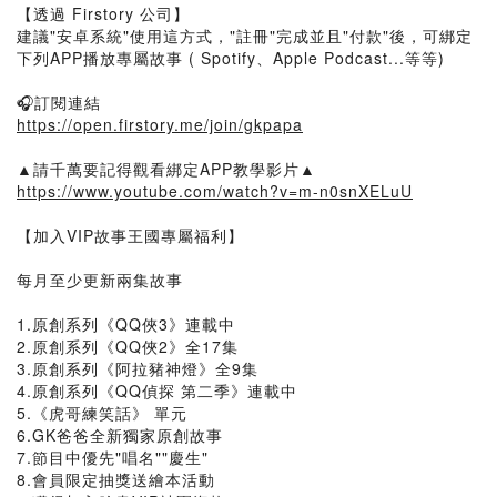
【透過 Firstory 公司】
建議"安卓系統"使用這方式，"註冊"完成並且"付款"後，可綁定
下列APP播放專屬故事 ( Spotify、Apple Podcast...等等)
🎧訂閱連結
https://open.firstory.me/join/gkpapa
▲請千萬要記得觀看綁定APP教學影片▲
https://www.youtube.com/watch?v=m-n0snXELuU
【加入VIP故事王國專屬福利】
每月至少更新兩集故事
1.原創系列《QQ俠3》連載中
2.原創系列《QQ俠2》全17集
3.原創系列《阿拉豬神燈》全9集
4.原創系列《QQ偵探 第二季》連載中
5.《虎哥練笑話》 單元
6.GK爸爸全新獨家原創故事
7.節目中優先"唱名""慶生"
8.會員限定抽獎送繪本活動