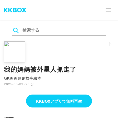
シェア
我的媽媽被外星人抓走了
GK爸爸原創故事繪本
2025-05-09
·
20 分
KKBOXアプリで無料再生