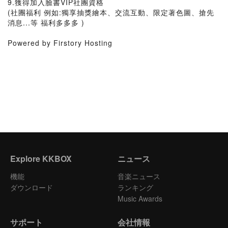
9.獲得加入臉書VIP社團資格
(社團福利 例如:獨享抽獎繪本、交流互動、限定著色圖、搶先
消息...等 福利多多多 )
Powered by Firstory Hosting
Explore KKBOX
ニュース
機能
音楽ニュース
ダウンロード
ランキング
Music Awards
サポート
会社情報