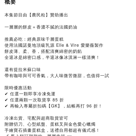
概要
本集節目由【農民粒】贊助播出
一層層的餅皮＋香濃不膩的法國奶油
推薦必吃：經典原味千層蛋糕
使用法國諾曼地頂級乳源 Elle & Vire 愛樂薇製作
餅皮薄、柔、香，搭配清爽綿密的奶餡
全退冰是綿密口感，半退冰像冰淇淋一樣清爽！
還有提拉米蘇口味
帶有咖啡與可可香氣，大人味微苦微甜，也值得一試
限時優惠活動
✔ 任選一顆即享冷凍免運
✔ 任選兩顆一次取貨享 85 折
✔ 再輸入專屬折扣碼【GK】，結帳再打 96 折！
冷凍出貨、宅配與超商取貨皆可
附贈切刀、心型紙盤、蛋糕叉與金色愛心蠟燭
手繪寶石插畫蛋糕盒，送禮自用都超有儀式感！