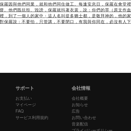
保羅因與他們同業，就和他們同住做工。每逢安息日，保羅在會堂
督。他們既抗拒、毀謗，保羅就抖著衣裳，說：你們的罪（原文作
裡，到了一個人的家中；這人名叫提多猶士都，是敬拜神的，他的
對保羅說：不要怕，只管講，不要閉口，有我與你同在，必沒有人
サポート
会社情報
お支払い
会社概要
マイページ
お知らせ
FAQ
広告
サービス利用規約
お問い合わせ
音楽配信
プライバシーポリシー