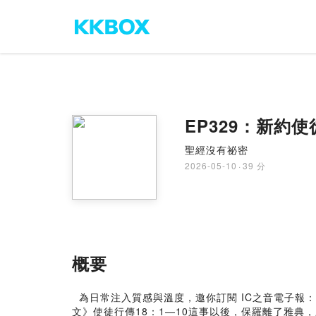
EP329：新約
聖經沒有祕密
2026-05-10
·
39 分
概要
為日常注入質感與溫度，邀你訂閱 IC之音電子報：
文》使徒行傳18：1—10這事以後，保羅離了雅