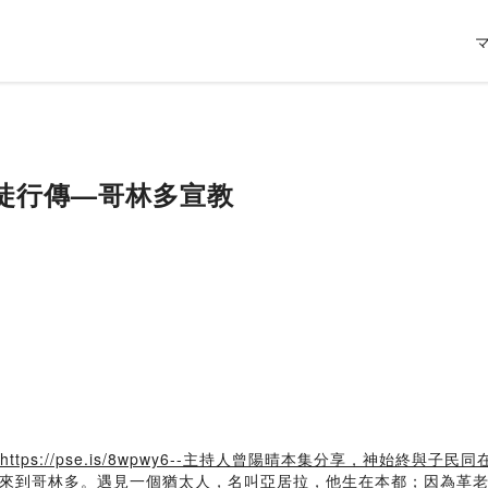
使徒行傳—哥林多宣教
https://pse.is/8wpwy6--主持人曾陽晴本集分享，神始
典，來到哥林多。遇見一個猶太人，名叫亞居拉，他生在本都；因為革