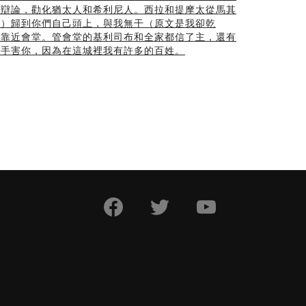
裡辯論，勸化猶太人和希利尼人。西拉和提摩太從馬其
血）歸到你們自己頭上，與我無干（原文是我卻乾
家靠近會堂。管會堂的基利司布和全家都信了主，還有
下手害你，因為在這城裡我有許多的百姓。