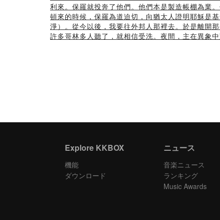
利來。保羅就投奔了他們。他們本是製造帳棚為業。
頓來的時候，保羅為道迫切，向猶太人證明耶穌是基
淨）。從今以後，我要往外邦人那裡去。於是離開那
許多哥林多人聽了，就相信受洗。夜間，主在異象中
Explore KKBOX
ニュース
機能
音楽ニュース
ダウンロード
ランキング
Music Awards