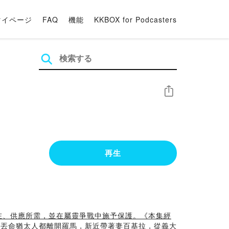
マイページ
FAQ
機能
KKBOX for Podcasters
シェア
再生
終與子民同在、供應所需，並在屬靈爭戰中施予保護。《本集經
老丟命猶太人都離開羅馬，新近帶著妻百基拉，從義大