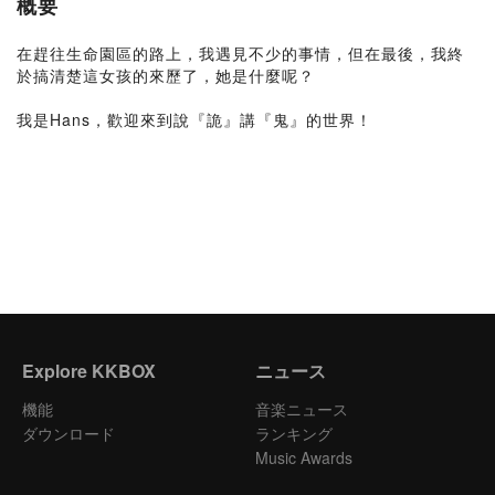
概要
在趕往生命園區的路上，我遇見不少的事情，但在最後，我終
於搞清楚這女孩的來歷了，她是什麼呢？
我是Hans，歡迎來到說『詭』講『鬼』的世界！
Explore KKBOX
ニュース
機能
音楽ニュース
ダウンロード
ランキング
Music Awards