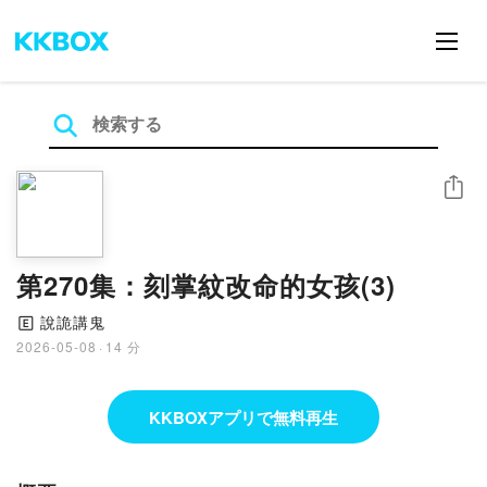
シェア
第270集：刻掌紋改命的女孩(3)
說詭講鬼
🄴
2026-05-08
·
14 分
KKBOXアプリで無料再生