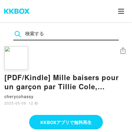
シェア
[PDF/Kindle] Mille baisers pour
un garçon par Tillie Cole,
Charlotte Faraday
cherycohassy
2025-05-09
·
12 秒
KKBOXアプリで無料再生