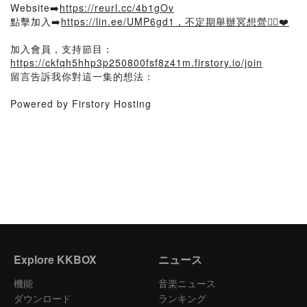
Website➡️
https://reurl.cc/4b1gOv
點擊加入➡️
https://lin.ee/UMP6gd1，不定期舉辦冥想營🧘‍♀️❤️
加入會員，支持節目：
https://ckfqh5hhp3p250800fsf8z41m.firstory.io/join
留言告訴我你對這一集的想法：
Powered by Firstory Hosting
Explore KKBOX
ニュース
機能
音楽ニュース
ダウンロード
ランキング