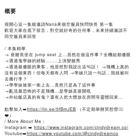
概要
很開心這一集能邀請Nana來個空服員快問快答 第一集
歡迎大家在底下留言，對空姐好奇的任何事，未來持續邀請不
同空服員來回答
/ 本集精華
→ 座艙長坐在 jump seat 上…居然在做這件事？全機組都傻眼
→遇過鬼學姊的經驗........上演變臉秀
→遇過最傻眼的乘客，他居然對我說出這句話！ →飛機上真的
沒有這個東西！但每天都有人問 →學姊只說一句話…我就被叫
去搬行李？
→學學妹搶第一衝上去…竟然只是為了這件事
→亂流最恐怖的不是飛機…是學姊直接開吼
→外站飯店真的有鬼？還有人把大體放在房間等靈體回來…
點擊加入➡️
https://lin.ee/5fBmJEB
（不定期舉辦冥想營🧘‍♀️
❤️）
/ More About Me：
Instagram ➡️
https://www.instagram.com/cindydream.co/
Youtube➡️
https://www.youtube.com/@cindydreamco