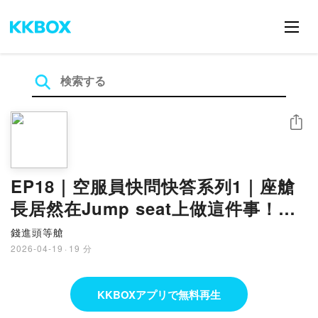
シェア
EP18｜空服員快問快答系列1｜座艙
長居然在Jump seat上做這件事！組
員們嚇傻....Feat Nana
錢進頭等艙
2026-04-19
·
19 分
KKBOXアプリで無料再生