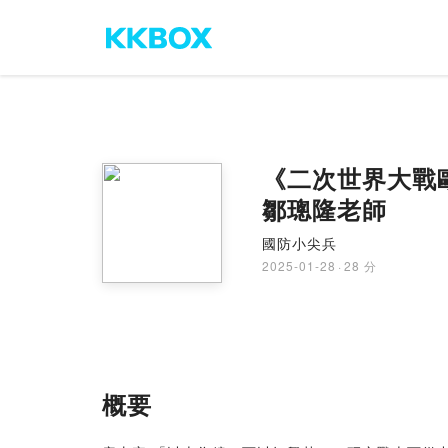
《二次世界大戰
鄒璁隆老師
國防小尖兵
2025-01-28
·
28 分
概要