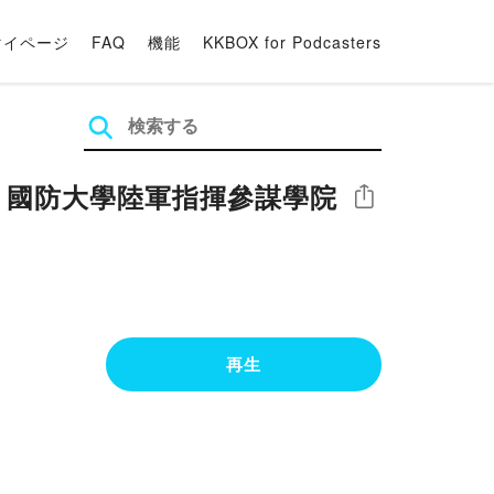
マイページ
FAQ
機能
KKBOX for Podcasters
》－國防大學陸軍指揮參謀學院
シェア
再生