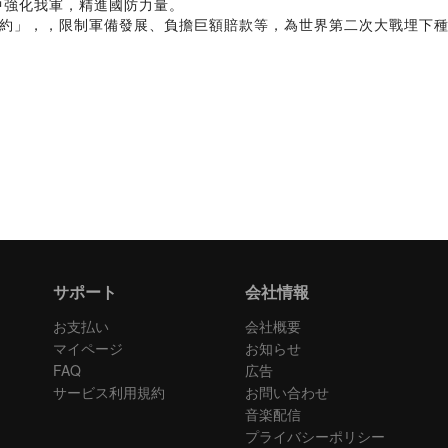
中強化我軍，精進國防力量。
約」，，限制軍備發展、負擔巨額賠款等，為世界第二次大戰埋下
サポート
会社情報
お支払い
会社概要
マイページ
お知らせ
FAQ
広告
サービス利用規約
お問い合わせ
音楽配信
プライバシーポリシー