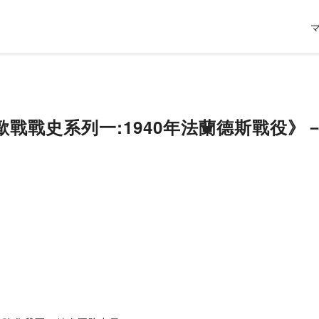
歐戰戰史系列一:1940年法蘭德斯戰役