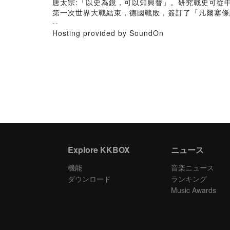
唐太宗:「以史為鏡，可以知興替」。研究戰史可從
第一次世界大戰結束，德國戰敗，簽訂了「凡爾塞條
--
Hosting provided by SoundOn
Explore KKBOX
ニュース
機能
音楽ニュース
ダウンロード
ランキング
Music Awards