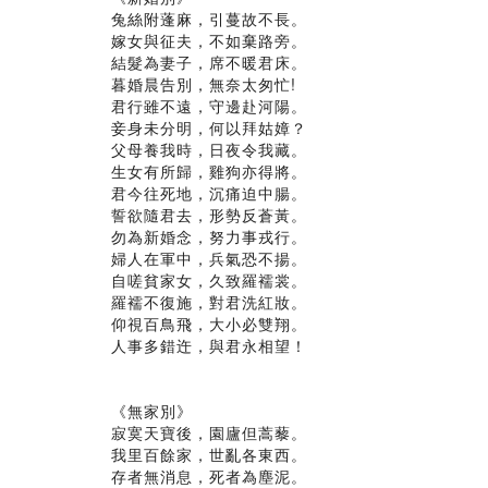
兔絲附蓬麻，引蔓故不長。
嫁女與征夫，不如棄路旁。
結髮為妻子，席不暖君床。
暮婚晨告別，無奈太匆忙!
君行雖不遠，守邊赴河陽。
妾身未分明，何以拜姑嫜？
父母養我時，日夜令我藏。
生女有所歸，雞狗亦得將。
君今往死地，沉痛迫中腸。
誓欲隨君去，形勢反蒼黃。
勿為新婚念，努力事戎行。
婦人在軍中，兵氣恐不揚。
自嗟貧家女，久致羅襦裳。
羅襦不復施，對君洗紅妝。
仰視百鳥飛，大小必雙翔。
人事多錯迕，與君永相望！
《無家別》
寂寞天寶後，園廬但蒿藜。
我里百餘家，世亂各東西。
存者無消息，死者為塵泥。