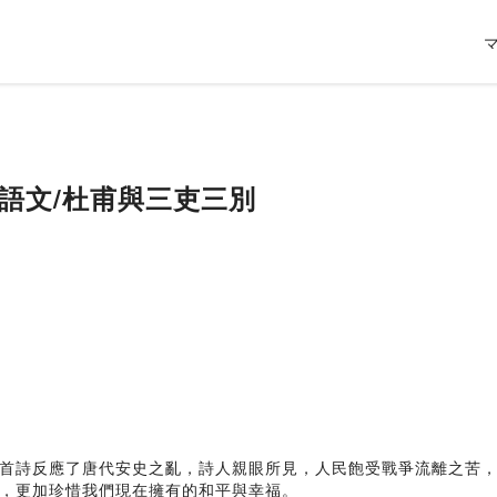
】 語文/杜甫與三吏三別
首詩反應了唐代安史之亂，詩人親眼所見，人民飽受戰爭流離之苦
，更加珍惜我們現在擁有的和平與幸福。