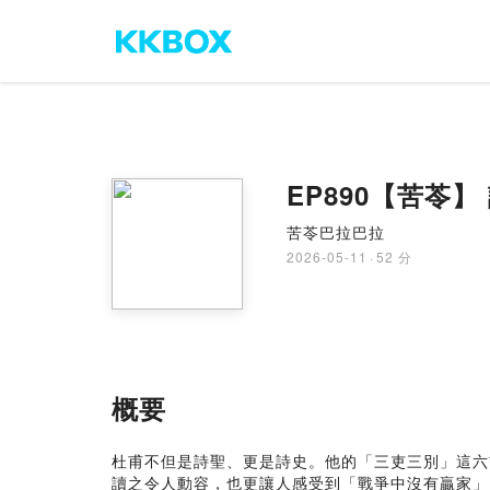
EP890【苦苓
苦苓巴拉巴拉
2026-05-11
·
52 分
概要
杜甫不但是詩聖、更是詩史。他的「三吏三別」這六
讀之令人動容，也更讓人感受到「戰爭中沒有贏家」