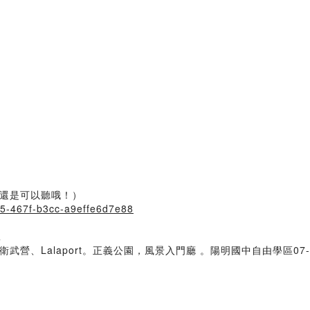
還是可以聽哦！）
65-467f-b3cc-a9effe6d7e88
工
、Lalaport。正義公園，風景入門廳 。陽明國中自由學區07-78