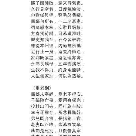
賤子因陣敗，歸來尋舊蹊。
久行見空巷，日瘦氣慘淒，
但對狐與狸，豎毛怒我啼。
四鄰何所有，一二老寡妻。
宿鳥戀本枝，安辭且窮棲。
方春獨荷鋤，日暮還灌畦。
縣吏知我至，召令習鼓鞞。
雖從本州役，內顧無所攜。
近行止一身，遠去終轉迷，
家鄉既蕩盡，遠近理亦齊。
永痛長病母，五年委溝溪，
生我不得力，終身兩酸嘶，
人生無家別，何以為蒸黎。
《垂老別》
四郊未寧靜，垂老不得安。
子孫陣亡盡，焉用身獨完！
投杖出門去，同行為辛酸。
幸有牙齒存，所悲骨髓幹。
男兒既介冑，長揖別上官。
老妻臥路啼，歲暮衣裳單。
孰知是死別，且復傷其寒。