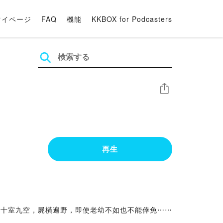
マイページ
FAQ
機能
KKBOX for Podcasters
シェア
再生
，十室九空，屍橫遍野，即使老幼不如也不能倖免⋯⋯