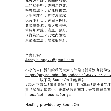
此去必不歸，還聞勸加餐。
土門壁甚堅，杏園度亦難。
勢異鄴城下，縱死時猶寬。
人生有離合，豈擇衰盛端！
憶昔少壯日，遲回竟長嘆。
萬國盡徵戍，烽火被岡巒。
積屍草木腥，流血川原丹。
何鄉為樂土？安敢尚盤桓！
棄絕蓬室居，塌然摧肺肝。
留言信箱:
Jessy.huang77@gmail.com
小小的自由贊助給我們大大的鼓勵（就算沒有贊助也
https://pay.soundon.fm/podcasts/65476175-33
－－－－以下為 SoundOn 動態廣告－－－－
#高雄 正義站&黃線捷運計劃，平面車位3房全新完
實品屋預約鑑賞中。正義站通勤南科，未來捷運串連衛武營
https://sofm.pse.is/9erfys
--
Hosting provided by SoundOn