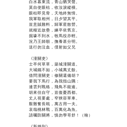
白水暮東流，青山猶哭聲。
莫自使眼枯，收汝淚縱橫。
眼枯即見骨，天地終無情。
我軍取相州，日夕望其平。
豈意賊難料，歸軍星散營。
就糧近故壘，練卒依舊京。
掘壕不到水，牧馬役亦輕。
況乃王師順，撫養甚分明。
送行勿泣血，僕射如父兄
《潼關吏》
士卒何草草，築城潼關道。
大城鐵不如，小城萬丈餘。
借問潼關吏：修關還備胡？
要我下馬行，為我指山隅：
連雲列戰格，飛鳥不能逾。
胡來但自守，豈復憂西都。
丈人視要處，窄狹容單車。
艱難奮長戟，萬古用一夫。
哀哉桃林戰，百萬化為魚。
請囑防關將，慎勿學哥舒！（翰）
《新婚別》