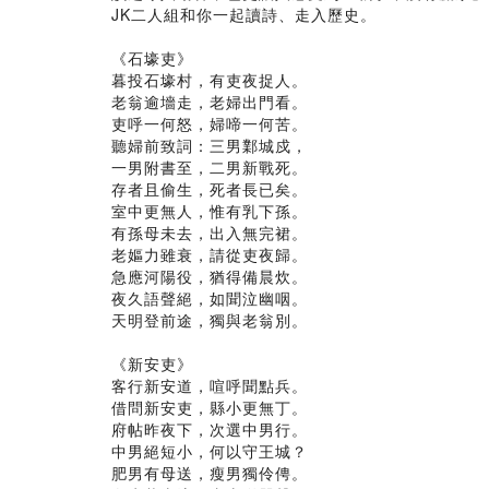
JK二人組和你一起讀詩、走入歷史。
《石壕吏》
暮投石壕村，有吏夜捉人。
老翁逾墻走，老婦出門看。
吏呼一何怒，婦啼一何苦。
聽婦前致詞：三男鄴城戍，
一男附書至，二男新戰死。
存者且偷生，死者長已矣。
室中更無人，惟有乳下孫。
有孫母未去，出入無完裙。
老嫗力雖衰，請從吏夜歸。
急應河陽役，猶得備晨炊。
夜久語聲絕，如聞泣幽咽。
天明登前途，獨與老翁別。
《新安吏》
客行新安道，喧呼聞點兵。
借問新安吏，縣小更無丁。
府帖昨夜下，次選中男行。
中男絕短小，何以守王城？
肥男有母送，瘦男獨伶俜。