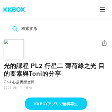
シェア
光的課程 PL2 行星二 薄荷綠之光 目
的要素與Toni的分享
C&J 心靈覺醒空間
2025-06-11
·
15 分
KKBOXアプリで無料再生