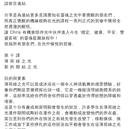
請留言連結.
分享是為連結更多意識覺知在靈魂之光中要覺醒的朋友們，
而真正覺醒的機緣能夠在光的課程一系列正式的習修中獲得全
然透澈的醒悟。
讓 Chris 有機會陪伴光中伙伴進入今生 ‘穩定、健康、平安、豐
盛富裕’ 的靈魂藍圖旅程中！
祝福所有朋友們, 在光中愉悅的習修.
第 十 課
薄 荷 綠 之 光
新 的 開 始 之 光
目的與要素
薄荷綠之光可以當成沐浴在一個令人神清氣爽的感受體驗，好
像你們剛從雲層裡探出頭一樣。它是一種能清理細胞體系的頻
率，這頻率流經你們而使你們得以穿透處於停滯狀態的障礙和
堵塞。
這是十分有趣或相當明顯會發生的狀況，許多學生在薄荷綠之
光運作期間或剛好在運作之前，會搬動或改變他們的所在處。
當注意到你們的外在情況之前就先發生改變了，移動傢俱、換
工作或放下某些掙扎的這些狀況似乎都會發生在這薄荷綠之光