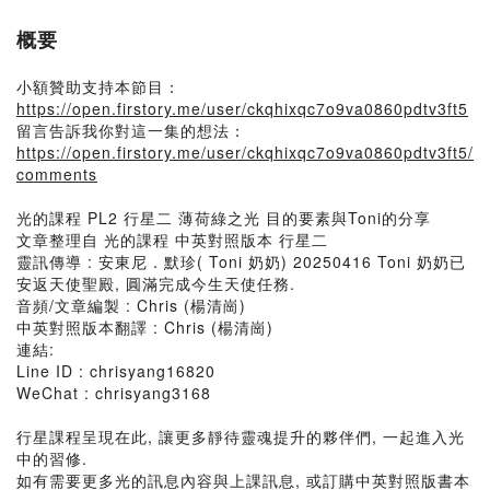
概要
小額贊助支持本節目：
https://open.firstory.me/user/ckqhixqc7o9va0860pdtv3ft5
留言告訴我你對這一集的想法：
https://open.firstory.me/user/ckqhixqc7o9va0860pdtv3ft5/
comments
光的課程 PL2 行星二 薄荷綠之光 目的要素與Toni的分享
文章整理自 光的課程 中英對照版本 行星二
靈訊傳導 : 安東尼．默珍( Toni 奶奶) 20250416 Toni 奶奶已
安返天使聖殿, 圓滿完成今生天使任務.
音頻/文章編製 : Chris (楊清崗)
中英對照版本翻譯 : Chris (楊清崗)
連結:
Line ID : chrisyang16820
WeChat : chrisyang3168
行星課程呈現在此, 讓更多靜待靈魂提升的夥伴們, 一起進入光
中的習修.
如有需要更多光的訊息內容與上課訊息, 或訂購中英對照版書本