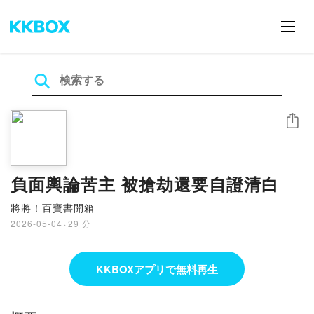
シェア
負面輿論苦主 被搶劫還要自證清白
將將！百寶書開箱
2026-05-04
·
29 分
KKBOXアプリで無料再生