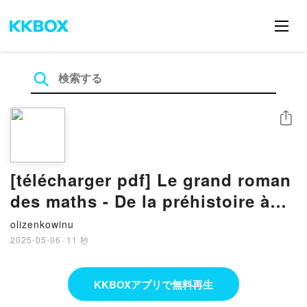
シェア
[télécharger pdf] Le grand roman
des maths - De la préhistoire à
nos jours
olizenkowinu
2025-05-06
·
11 秒
KKBOXアプリで無料再生