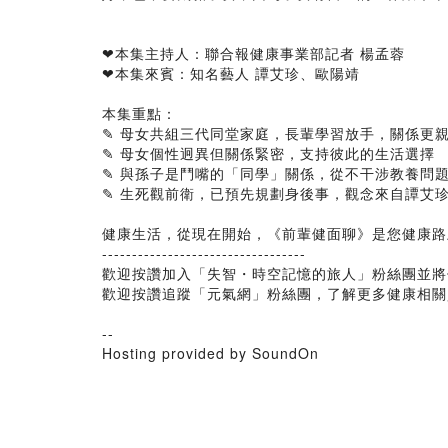
❤︎本集主持人：聯合報健康事業部記者 楊孟蓉
❤︎本集來賓：知名藝人 譚艾珍、歐陽靖
本集重點：
✎ 母女共組三代同堂家庭，長輩學習放手，關係更
✎ 母女個性迥異但關係緊密，支持彼此的生活選擇
✎ 與孫子是鬥嘴的「同學」關係，從不干涉教養問
✎ 生死觀前衛，已預先規劃身後事，觀念來自譚艾
健康生活，從現在開始，《前輩健面聊》是您健康路
----------------------------------
歡迎按讚加入「失智・時空記憶的旅人」粉絲團並將
歡迎按讚追蹤「元氣網」粉絲團，了解更多健康相關
--
Hosting provided by SoundOn