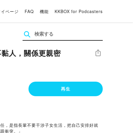
マイページ
FAQ
機能
KKBOX for Podcasters
不黏人，關係更親密
シェア
再生
責任，是指長輩不要干涉子女生活，把自己安排好就
立跟衝突。」