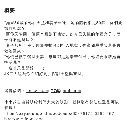
概要
*如果30歲的你在天堂和妻子重逢，她的體貌卻是80歲，你們要
如何相處？
*而你又帶回一個原本應族下地獄、如今已失憶的年輕女子，妻
子能不起疑嗎？
*妻子怨怒不停，終於被扣分到打入地獄，你會如釋重負還是去
救她回來？
*你們已做了幾世夫妻，每世都是她辛苦付出，你還要跟著她再
投胎嗎？
（這才只是開始⋯⋯）
JK二人組為你介紹好劇、探討天堂與來世。
留言信箱：
Jessy.huang77@gmail.com
小小的自由贊助給我們大大的鼓勵（就算沒有贊助也還是可以
聽哦！）
https://pay.soundon.fm/podcasts/65476175-3365-467f-
b3cc-a9effe6d7e88
--