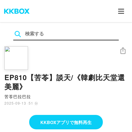
シェア
EP810【苦苓】談天/《韓劇比天堂還
美麗》
苦苓巴拉巴拉
2025-09-13
·
51 分
KKBOXアプリで無料再生