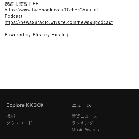
按讚【豐富】FB：
https://www.facebook.com/RicherChannel
Podcast：
https://news98radio.wixsite.com/news98podcast
Powered by Firstory Hosting
Explore KKBOX
ニュース
機能
音楽ニュース
ダウンロード
ランキング
Music Awards