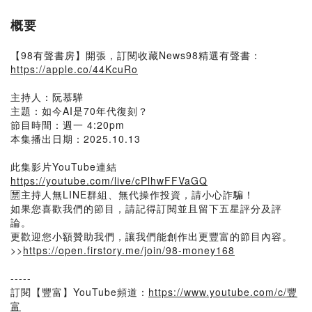
概要
【98有聲書房】開張，訂閱收藏News98精選有聲書：
https://apple.co/44KcuRo
主持人：阮慕驊
主題：如今AI是70年代復刻？
節目時間：週一 4:20pm
本集播出日期：2025.10.13
此集影片YouTube連結
https://youtube.com/live/cPlhwFFVaGQ
🈲主持人無LINE群組、無代操作投資，請小心詐騙！
如果您喜歡我們的節目，請記得訂閱並且留下五星評分及評
論。
更歡迎您小額贊助我們，讓我們能創作出更豐富的節目內容。
>>
https://open.firstory.me/join/98-money168
-----
訂閱【豐富】YouTube頻道：
https://www.youtube.com/c/豐
富