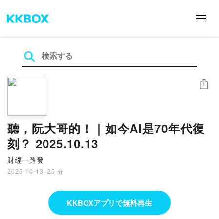
シェア
聽，阮大哥的！｜如今AI是70年代復
刻？ 2025.10.13
財經一路發
2025-10-13
·
25 分
KKBOXアプリで無料再生