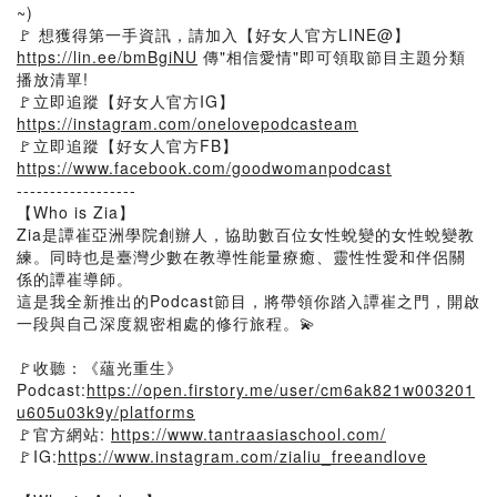
~)
🚩 想獲得第一手資訊，請加入【好女人官方LINE@】
https://lin.ee/bmBgiNU
傳"相信愛情"即可領取節目主題分類
播放清單!
🚩立即追蹤【好女人官方IG】
https://instagram.com/onelovepodcasteam
🚩立即追蹤【好女人官方FB】
https://www.facebook.com/goodwomanpodcast
------------------
【Who is Zia】
Zia是譚崔亞洲學院創辦人，協助數百位女性蛻變的女性蛻變教
練。同時也是臺灣少數在教導性能量療癒、靈性性愛和伴侶關
係的譚崔導師。
這是我全新推出的Podcast節目，將帶領你踏入譚崔之門，開啟
一段與自己深度親密相處的修行旅程。💫
🚩收聽：《蘊光重生》
Podcast:
https://open.firstory.me/user/cm6ak821w003201
u605u03k9y/platforms
🚩官方網站:
https://www.tantraasiaschool.com/
🚩IG:
https://www.instagram.com/zialiu_freeandlove