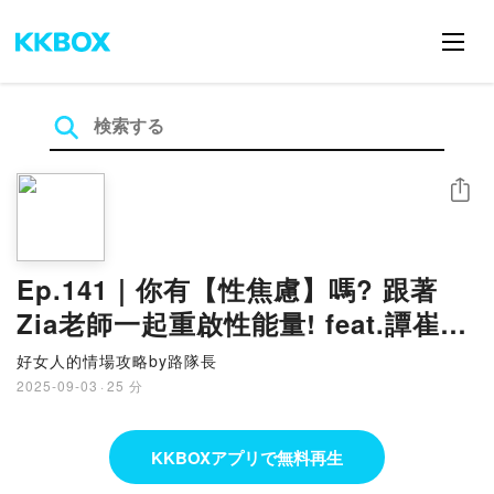
シェア
Ep.141｜你有【性焦慮】嗎? 跟著
Zia老師一起重啟性能量! feat.譚崔亞
洲學院創辦人-Zia
好女人的情場攻略by路隊長
2025-09-03
·
25 分
KKBOXアプリで無料再生