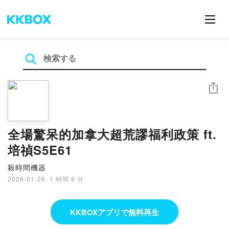
シェア
全場驚呆的加拿大超荒謬福利政策 ft.
培禎S5E61
殺時間機器
2026-01-26
·
1 時間 8 分
KKBOXアプリで無料再生