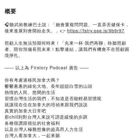
概要
🎧聽武術教練巴士說：「她會重複問問題、一直弄丟健保卡，
後來進展到會開始走失。」👉
https://fstry.pse.is/9b9r97
照顧人生無法預期何時來！「先來一杯 我們再聊」聆聽照顧
者、陪你預備長照未來！點擊連結，讓我們有機會不在照顧困
境掙扎。
—— 以上為 Firstory Podcast 廣告 ——
你有考慮過移民加拿大嗎？
鬱鬱蔥蔥的綠化大地、長年皚皚白雪的山頭
熱情的人民、悠閑的生活
習慣台灣生活的我們，不知道是否能輕易習慣呢
就讓現在住在加拿大的培禎來跟我們說說
真實的加拿大日常吧
那chill到對台灣人來說可謂是緩慢的步調
各種很讚跟很扯的社會福利
以及台灣人極難想像的超高昂人力生活
台灣人看加拿大，一起來聽