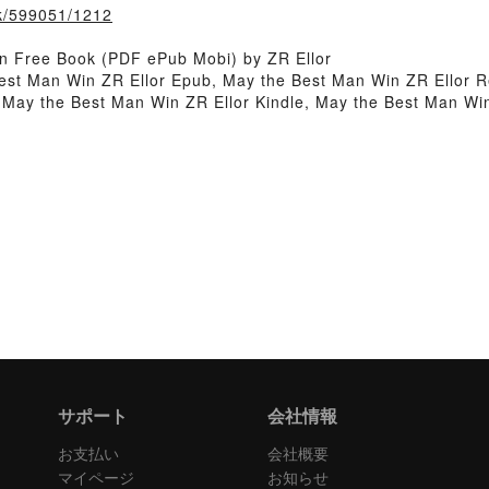
ook/599051/1212
n Free Book (PDF ePub Mobi) by ZR Ellor
est Man Win ZR Ellor Epub, May the Best Man Win ZR Ellor R
 May the Best Man Win ZR Ellor Kindle, May the Best Man Wi
サポート
会社情報
お支払い
会社概要
マイページ
お知らせ