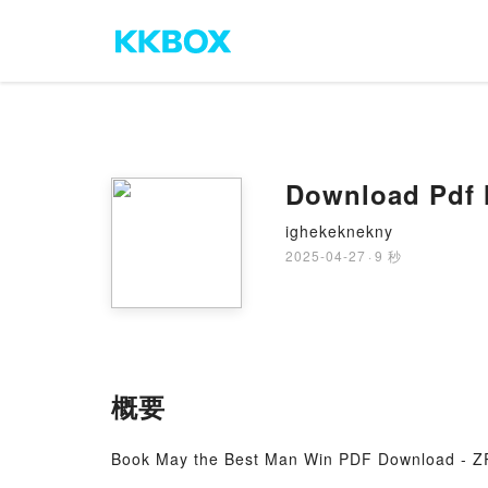
Download Pdf 
ighekeknekny
2025-04-27
·
9 秒
概要
Book May the Best Man Win PDF Download - ZR