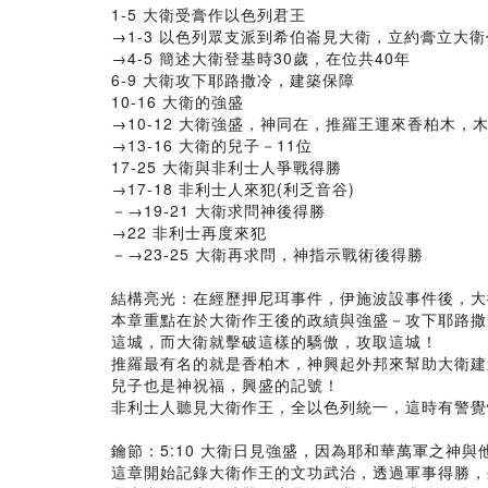
1-5 大衛受膏作以色列君王
→1-3 以色列眾支派到希伯崙見大衛，立約膏立大
→4-5 簡述大衛登基時30歲，在位共40年
6-9 大衛攻下耶路撒冷，建築保障
10-16 大衛的強盛
→10-12 大衛強盛，神同在，推羅王運來香柏木，
→13-16 大衛的兒子－11位
17-25 大衛與非利士人爭戰得勝
→17-18 非利士人來犯(利乏音谷)
－→19-21 大衛求問神後得勝
→22 非利士再度來犯
－→23-25 大衛再求問，神指示戰術後得勝
結構亮光：在經歷押尼珥事件，伊施波設事件後，大
本章重點在於大衛作王後的政績與強盛－攻下耶路撒
這城，而大衛就擊破這樣的驕傲，攻取這城！
推羅最有名的就是香柏木，神興起外邦來幫助大衛建
兒子也是神祝福，興盛的記號！
非利士人聽見大衛作王，全以色列統一，這時有警覺
鑰節：5:10 大衛日見強盛，因為耶和華萬軍之神與
這章開始記錄大衛作王的文功武治，透過軍事得勝，