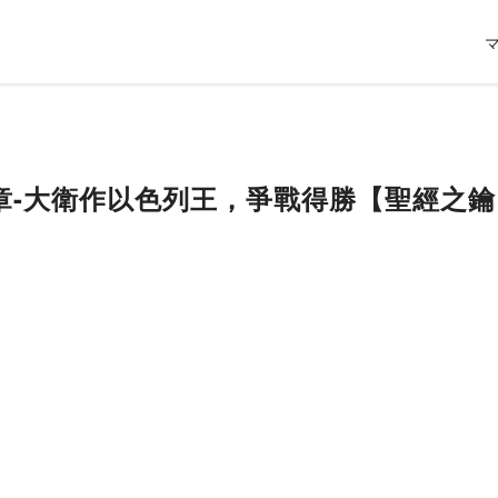
章-大衛作以色列王，爭戰得勝【聖經之鑰】2