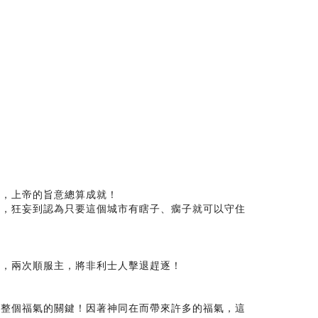
王，上帝的旨意總算成就！
攻，狂妄到認為只要這個城市有瞎子、瘸子就可以守住
主，兩次順服主，將非利士人擊退趕逐！
是整個福氣的關鍵！因著神同在而帶來許多的福氣，這