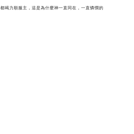
，都竭力順服主，這是為什麼神一直同在，一直憐憫的