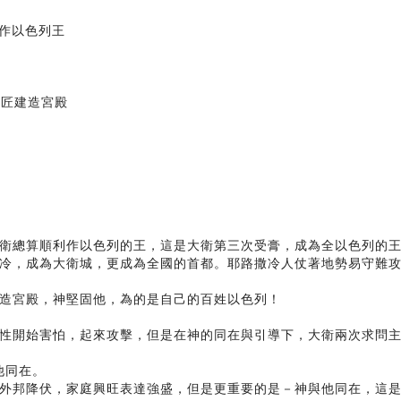
衛作以色列王
木匠建造宮殿
衛總算順利作以色列的王，這是大衛第三次受膏，成為全以色列的
冷，成為大衛城，更成為全國的首都。耶路撒冷人仗著地勢易守難
造宮殿，神堅固他，為的是自己的百姓以色列！
性開始害怕，起來攻擊，但是在神的同在與引導下，大衛兩次求問
他同在。
外邦降伏，家庭興旺表達強盛，但是更重要的是－神與他同在，這