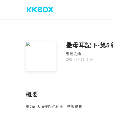
撒母耳記下-第5
聖經之鑰
2021-11-23
·
3 分
概要
第5章 大衛作以色列王，爭戰得勝