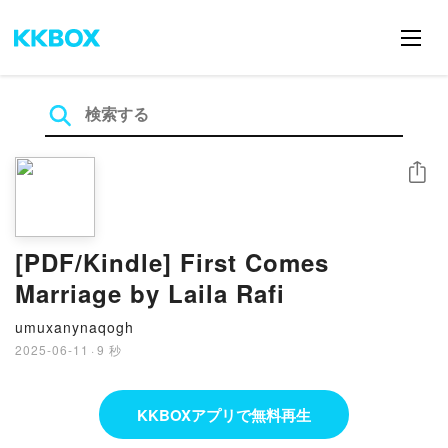
シェア
[PDF/Kindle] First Comes
Marriage by Laila Rafi
umuxanynaqogh
2025-06-11
·
9 秒
KKBOXアプリで無料再生