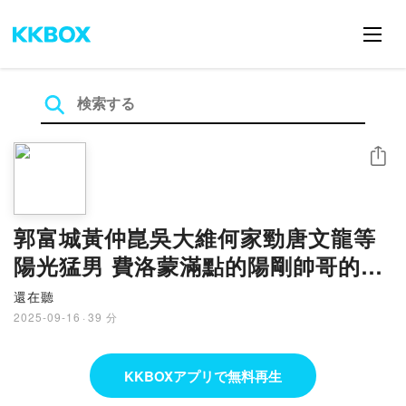
シェア
郭富城黃仲崑吳大維何家勁唐文龍等
陽光猛男 費洛蒙滿點的陽剛帥哥的好
歌 | EP133
還在聽
2025-09-16
·
39 分
KKBOXアプリで無料再生