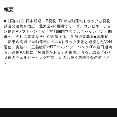
概要
■【国内初】日本通運･JR貨物･T2が自動運転トラックと貨物
鉄道の連携を検証 北海道-関西間でモーダルコンビネーショ
ン輸送■ソフトバンクが「首都圏国立大学合同ハッカソン」開
催へ 会社の事業を学生が創造する、参加企業募集■総務省
「新東名高速で自動運転レベル4トラック実証と連携したV2N
通信」実験へ 三菱総研/NTTコム/ソフトバンク/T2/豊田通商
らが連携■万博に「AI由美かおる」AI由美かおると語る「心と
身体のウェルビーイング空間」いのち輝く未来社会のデザイ
ン