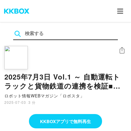
シェア
2025年7月3日 Vol.1 ～ 自動運転ト
ラックと貨物鉄道の連携を検証■ソ
フトバンク「首都圏国立大学合同ハ
ロボット情報WEBマガジン「ロボスタ」
ッカソン」開催へ ほか
2025-07-03
·
3 分
KKBOXアプリで無料再生