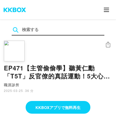
シェア
EP471【主管偷偷學】聽黃仁勳
「T5T」反官僚的真話運動！5大心
法！打破醬缸老滷的馬屁文化
職涯診所
2025-03-25
·
36 分
KKBOXアプリで無料再生