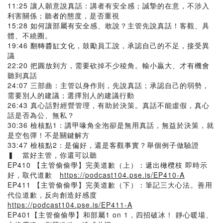
11:25 讓人願意說真話：講者有安全感；誠摯的在意，不涉入
利害關係；聽者的態度，是否重視
15:28 如何讓部屬有安全感、敢說？主管先說真話！客觀、具
體、不繞圈。
19:46 翻轉醬缸文化，鼓勵員工說，承認自己的不足，接受異
議
22:20 把圓放到方，需要砍掉不少稜角。輸小贏大、才有機會
聽到真話
24:07 三部曲：主管以身作則，先說真話；承認自己的弱勢，
需要別人的建議；選擇別人的建議行動
26:43 真心話對經營管理，有助於決策。真話不能虛假，真心
話是否為公、無私？
30:36 檢核點1：講甲喙角全泡卻是無用真話，無益於決策，就
是空包彈！不是關鍵解方
33:47 檢核點2：是偏好，還是客觀事實？舉個例子做驗證
▍ 當好主管，你還可以聽
EP410 【主管偷偷學】完美道歉（上）：遞出橄欖枝 即時示
好，取代道歉
https://podcast104.pse.is/EP410-A
EP411 【主管偷偷學】完美道歉（下）：筆記三大心法。善用
代位道歉，反向創造好感度
https://podcast104.pse.is/EP411-A
EP401【主管偷偷學】和部屬1 on 1，四招破冰！ 靜心暖場、