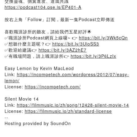
交換靈魂、側翼進攻、達成共識
https://podcast104.pse.is/EP401-A
按右上角「Follow」訂閱，最新一集Podcast立即傳送
喜歡職涯診所的聽友，請給我們五星好評🌟
✅職涯診所Podcast網頁上線囉~ 👉
https://bit.ly/3Wk5cQn
✅想聽什麼主題呢？👉
https://bit.ly/3UloSS3
✅歡迎給建議👉
https://bit.ly/3AZ2hE7
✅有職場問題，請上職涯診所👉
https://bit.ly/3P6LzIx
Easy Lemon by Kevin MacLeod
Link:
https://incompetech.com/wordpress/2012/07/easy-
lemon/
License:
https://incompetech.com/
Silent Movie 14
Link:
https://filmmusic.io/zh/song/12428-silent-movie-14
License:
https://filmmusic.io/zh/standard-license
--
Hosting provided by SoundOn