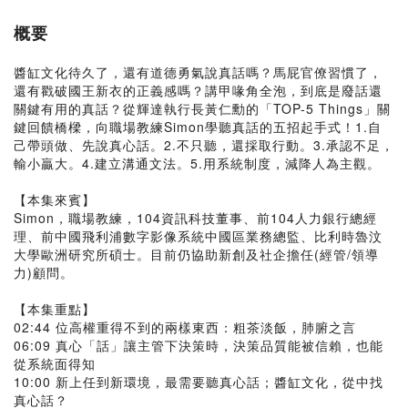
概要
醬缸文化待久了，還有道德勇氣說真話嗎？馬屁官僚習慣了，
還有戳破國王新衣的正義感嗎？講甲喙角全泡，到底是廢話還
關鍵有用的真話？從輝達執行長黃仁勳的「TOP-5 Things」關
鍵回饋橋樑，向職場教練Simon學聽真話的五招起手式！1.自
己帶頭做、先說真心話。2.不只聽，還採取行動。3.承認不足，
輸小贏大。4.建立溝通文法。5.用系統制度，減降人為主觀。
【本集來賓】
Simon，職場教練，104資訊科技董事、前104人力銀行總經
理、前中國飛利浦數字影像系統中國區業務總監、比利時魯汶
大學歐洲研究所碩士。目前仍協助新創及社企擔任(經管/領導
力)顧問。
【本集重點】
02:44 位高權重得不到的兩樣東西：粗茶淡飯，肺腑之言
06:09 真心「話」讓主管下決策時，決策品質能被信賴，也能
從系統面得知
10:00 新上任到新環境，最需要聽真心話；醬缸文化，從中找
真心話？