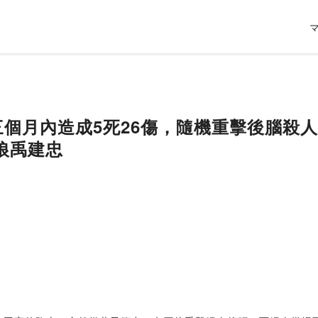
狼三個月內造成5死26傷，隨機重擊後腦殺
狼禹建忠