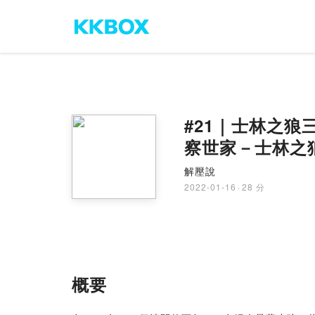
#21｜士林之
察世家－士林之
解壓說
2022-01-16
·
28 分
概要