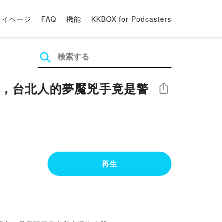
マイページ
FAQ
機能
KKBOX for Podcasters
人，台北人的夢魘兇手竟是警
シェア
再生