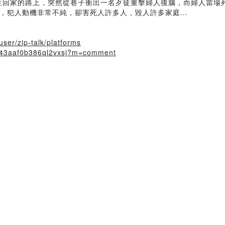
往回家的路上，突然從巷子衝出一名歹徒重擊婦人後腦，而婦人當場死
犯人動機非常不純，卻害死人許多人，毀人許多家庭...
user/zip-talk/platforms
xfg43aaf0b386ql2vxsj?m=comment