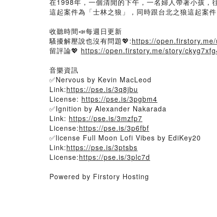
在1998年，一個清閒的下午，一名婦人帶著小孩，
這起案件為「士林之狼」，同時跟台北之狼這起案件，
收聽時間📣每週日更新
騷擾解壓說也沒有問題💖:
https://open.firstory.me/
留評論💖
https://open.firstory.me/story/ckyg7
音樂資訊
✅Nervous by Kevin MacLeod
Link:
https://pse.is/3q8jbu
License:
https://pse.is/3pgbm4
✅Ignition by Alexander Nakarada
Link:
https://pse.is/3mzfp7
License:
https://pse.is/3p6fbf
✅license Full Moon Lofi Vibes by EdiKey20
Link:
https://pse.is/3ptsbs
License:
https://pse.is/3plc7d
Powered by Firstory Hosting