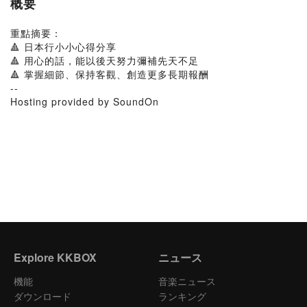
概要
重點摘要：
🔺 日本行小小心得分享
🔺 用心的話，能以後天努力彌補先天不足
🔺 掌握細節、保持客觀、創造更多長期報酬
--
Hosting provided by SoundOn
Explore KKBOX
ニュース
機能
音楽ニュース
ダウンロード
ランキング