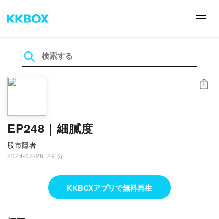
シェア
EP248｜細膩度
股市隱者
2024-07-26
·
29 分
KKBOXアプリで無料再生