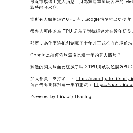
最近市場傳出驚人消息，身為輝達重量級客戶的 Meta
戰爭的分水嶺。
當所有人瘋搶輝達GPU時，Google悄悄推出更便宜、
很多人可能以為 TPU 是為了對抗輝達才在近年研發出
那麼，為什麼這把利劍藏了十年才正式推向市場前端
Google是如何佈局這場長達十年的算力賭局？
輝達的獨大局面要破滅了嗎？TPU將成功逆襲GPU
加入會員，支持節目：
https://smartgate.firstory.i
留言告訴我你對這一集的想法：
https://open.fir
Powered by Firstory Hosting