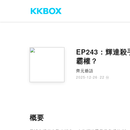
EP243：輝達殺
霸權？
齊元爺語
2025-12-26
·
22 分
概要