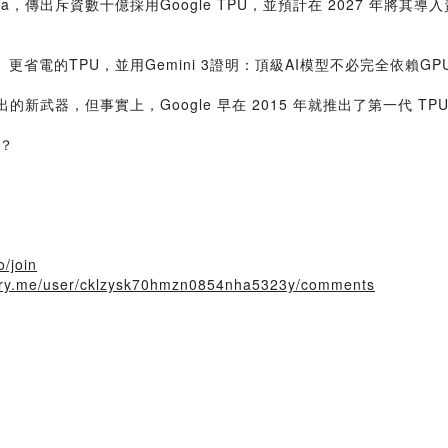
，傳出斥資數十億採用Google TPU，並預計在 2027 年將其
更省電的TPU，並用Gemini 3證明：頂級AI模型不必完全依賴GP
的新武器，但事實上，Google 早在 2015 年就推出了第一代
？
？
o/join
story.me/user/cklzysk70hmzn0854nha5323y/comments