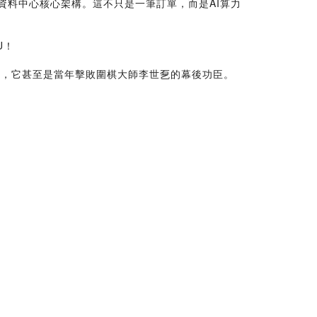
導入資料中心核心架構。這不只是一筆訂單，而是AI算力
U！
 TPU，它甚至是當年擊敗圍棋大師李世乭的幕後功臣。