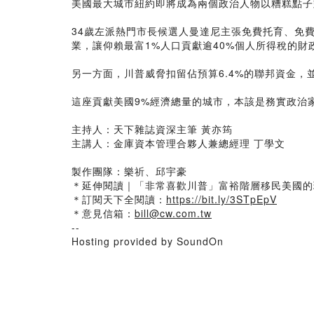
美國最大城市紐約即將成為兩個政治人物以糟糕點子
34歲左派熱門市長候選人曼達尼主張免費托育、免費
業，讓仰賴最富1%人口貢獻逾40%個人所得稅的財
另一方面，川普威脅扣留佔預算6.4%的聯邦資金
這座貢獻美國9%經濟總量的城市，本該是務實政治
主持人：天下雜誌資深主筆 黃亦筠
主講人：金庫資本管理合夥人兼總經理 丁學文
製作團隊：樂祈、邱宇豪
＊延伸閱讀｜「非常喜歡川普」富裕階層移民美國的
＊訂閱天下全閱讀：
https://bit.ly/3STpEpV
＊意見信箱：
bill@cw.com.tw
--
Hosting provided by SoundOn