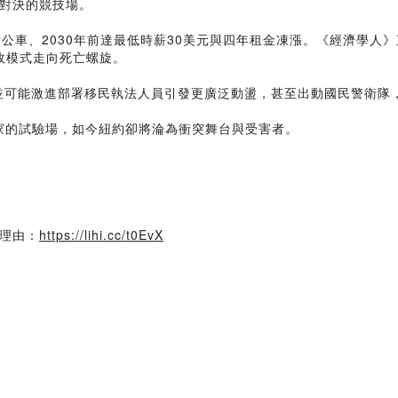
對決的競技場。
公車、2030年前達最低時薪30美元與四年租金凍漲。《經濟學人
政模式走向死亡螺旋。
，並可能激進部署移民執法人員引發更廣泛動盪，甚至出動國民警衛隊
家的試驗場，如今紐約卻將淪為衝突舞台與受害者。
理由：
https://lihi.cc/t0EvX