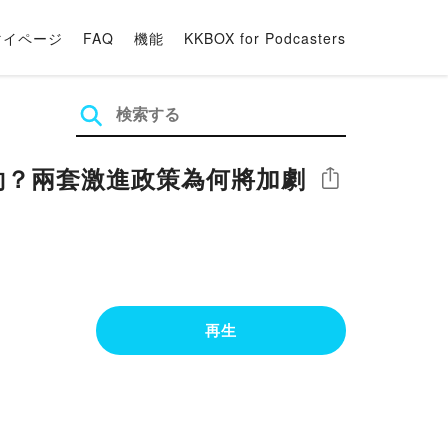
マイページ
FAQ
機能
KKBOX for Podcasters
紐約？兩套激進政策為何將加劇
シェア
再生