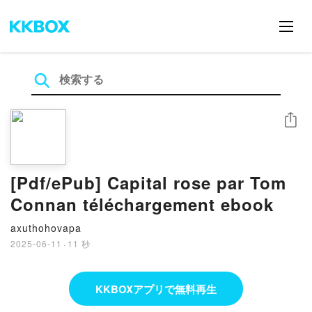
シェア
[Pdf/ePub] Capital rose par Tom
Connan téléchargement ebook
axuthohovapa
2025-06-11
·
11 秒
KKBOXアプリで無料再生