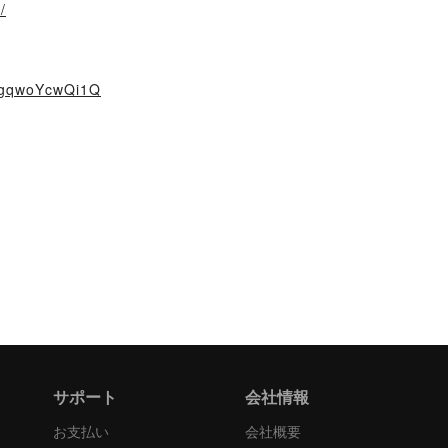
/
RgqwoYcwQi1Q
サポート
会社情報
お支払い
会社概要