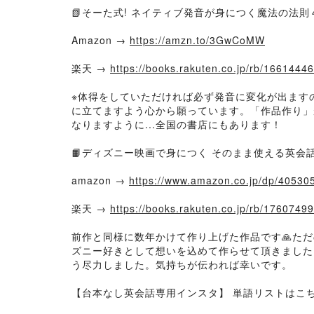
📗そーた式! ネイティブ発音が身につく魔法の法則
Amazon →
https://amzn.to/3GwCoMW
楽天 →
https://books.rakuten.co.jp/rb/16614446
※体得をしていただければ必ず発音に変化が出ます
に立てますよう心から願っています。「作品作り」
なりますように...全国の書店にもあります！
📙ディズニー映画で身につく そのまま使える英会話
amazon →
https://www.amazon.co.jp/dp/40
楽天 →
https://books.rakuten.co.jp/rb/176074
前作と同様に数年かけて作り上げた作品です🙏た
ズニー好きとして想いを込めて作らせて頂きました
う尽力しました。気持ちが伝われば幸いです。
【台本なし英会話専用インスタ】 単語リストはこ