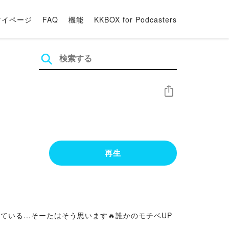
マイページ
FAQ
機能
KKBOX for Podcasters
シェア
再生
ている...そーたはそう思います🔥誰かのモチベUP