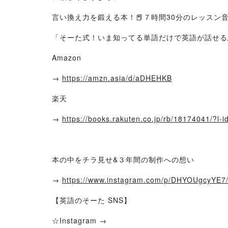
言い換え力を鍛える本！📕７時間30分のレッスン音
「そーた式！いま知ってる単語だけで英語が話せる
Amazon
→
https://amzn.asia/d/aDHEHKB
楽天
→
https://books.rakuten.co.jp/rb/18174041/?l-
本の中をチラ見せ&３年間の制作への想い
→
https://www.instagram.com/p/DHYOUgcyY
【英語のそーた SNS】
☆Instagram →