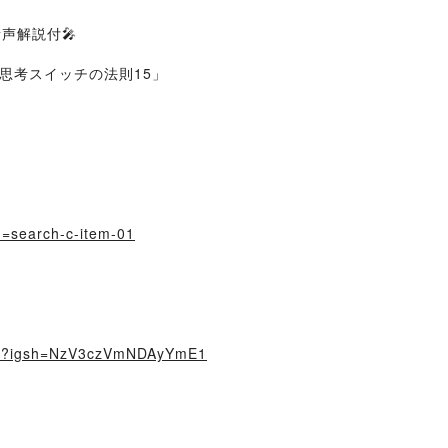
声解説付🎤
思考スイッチの法則15」
id=search-c-item-01
E7/?igsh=NzV3czVmNDAyYmE1