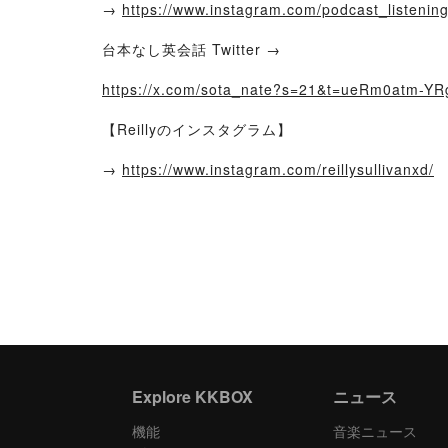
→
https://www.instagram.com/podcast_listening
台本なし英会話 Twitter →
https://x.com/sota_nate?s=21&t=ueRm0atm-Y
【Reillyのインスタグラム】
→
https://www.instagram.com/reillysullivanxd/
Explore KKBOX
ニュース
機能
音楽ニュース