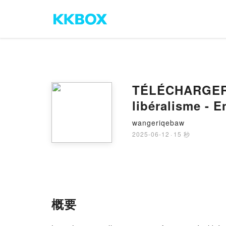
TÉLÉCHARGER [
libéralisme - E
wangeriqebaw
2025-06-12
·
15 秒
概要