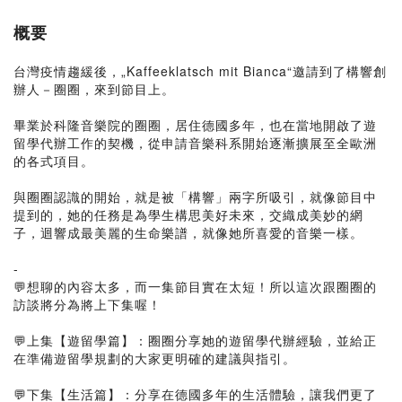
概要
台灣疫情趨緩後，„Kaffeeklatsch mit Bianca“邀請到了構響創
辦人－圈圈，來到節目上。
畢業於科隆音樂院的圈圈，居住德國多年，也在當地開啟了遊
留學代辦工作的契機，從申請音樂科系開始逐漸擴展至全歐洲
的各式項目。
⁡
與圈圈認識的開始，就是被「構響」兩字所吸引，就像節目中
提到的，她的任務是為學生構思美好未來，交織成美妙的網
子，迴響成最美麗的生命樂譜，就像她所喜愛的音樂一樣。
-
💬想聊的內容太多，而一集節目實在太短！所以這次跟圈圈的
訪談將分為將上下集喔！
💬上集【遊留學篇】：圈圈分享她的遊留學代辦經驗，並給正
在準備遊留學規劃的大家更明確的建議與指引。
💬下集【生活篇】：分享在德國多年的生活體驗，讓我們更了