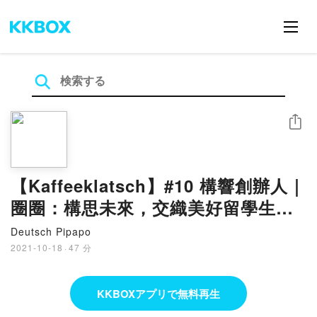
シェア
【Kaffeeklatsch】#10 構響創辦人｜
圈圈：構思未來，交織美好留學生
活！（上集：遊留學篇）
Deutsch Pipapo
2021-10-18
·
47 分
KKBOXアプリで無料再生