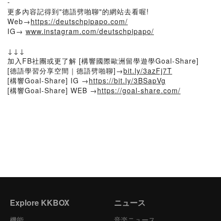
-
更多內容記得到"德語劈啪聊"的網站去看喔!
Web→
https://deutschpipapo.com/
IG→
www.instagram.com/deutschpipapo/
↓↓↓
加入FB社團或更了解 [構響國際歐洲留學遊學Goal-Share]
[德語學習分享空間｜德語劈啪聊]→
bit.ly/3azFj7T
[構響Goal-Share] IG →
https://bit.ly/3BSapVg
[構響Goal-Share] WEB →
https://goal-share.com/
Explore KKBOX
ニュース
機能
音楽ニュース