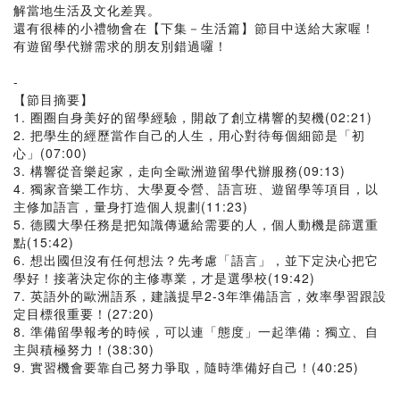
解當地生活及文化差異。
還有很棒的小禮物會在【下集－生活篇】節目中送給大家喔！
有遊留學代辦需求的朋友別錯過囉！
-
【節目摘要】
1. 圈圈自身美好的留學經驗，開啟了創立構響的契機(02:21)
2. 把學生的經歷當作自己的人生，用心對待每個細節是「初
心」(07:00)
3. 構響從音樂起家，走向全歐洲遊留學代辦服務(09:13)
4. 獨家音樂工作坊、大學夏令營、語言班、遊留學等項目，以
主修加語言，量身打造個人規劃(11:23)
5. 德國大學任務是把知識傳遞給需要的人，個人動機是篩選重
點(15:42)
6. 想出國但沒有任何想法？先考慮「語言」，並下定決心把它
學好！接著決定你的主修專業，才是選學校(19:42)
7. 英語外的歐洲語系，建議提早2-3年準備語言，效率學習跟設
定目標很重要！(27:20)
8. 準備留學報考的時候，可以連「態度」一起準備：獨立、自
主與積極努力！(38:30)
9. 實習機會要靠自己努力爭取，隨時準備好自己！(40:25)