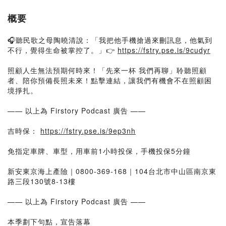
概要
🎧聽民歌之母陶曉清說：「我把他手機搶過來刪訊息，他氣到
不行，覺得生命被掌控了。」👉
https://fstry.pse.is/9cudyr
照顧人生無法預期何時來！「先來一杯 我們再聊」聆聽照顧
者、陪你預備長照未來！點擊連結，讓我們有機會不在照顧困
境掙扎。
—— 以上為 Firstory Podcast 廣告 ——
吉時保：
https://fstry.pse.is/9ep3nh
免指定車牌、車型，用車前1小時投保，手機投保5分鐘
新安東京海上產險｜0800-369-168｜104台北市中山區南京東
路三段130號8-13樓
—— 以上為 Firstory Podcast 廣告 ——
本季劃下句點，宣告落幕