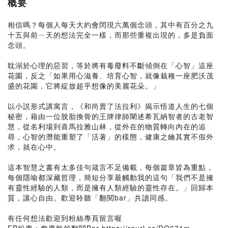
概要
相信嗎？每個人每天大約會閃現六萬個念頭，其中有百分之九
十五與前ㄧ天的想法完全一樣，而那些重複出現的，多是負面
念頭。
耽溺於心理的惡習，等於將有毒廢料不斷傾倒在「心智」這座
花園，反之「如果用心滋養、培育心智，就像栽種一座肥沃茂
盛的花園，它將綻放超乎想像的美麗花朵。」
以小説形式講寓言，《和尚賣了法拉利》揭示悟道人生的七個
秘密，藉由一位脫胎換骨的王牌律師闡述希瓦納智者的古老智
慧，從名利場到喜馬拉雅山林，從外在的物質轉向內在的追
尋，心智的潛能重塑了「活著」的樣態，健康之鑰其實不假外
求，就在心中。
這本智慧之書有太多佳句箴言不足備載，每個篇章皆為重點，
每個隱喻都深藏哲理，簡短分享最觸動我的這句「我們不是擁
有靈性經驗的人類，而是擁有人類經驗的靈性存在。」回歸本
質，讓心自由。歡迎聆聽「翻閱bar」共讀同感。
有任何想法歡迎到粉絲專頁留言喔