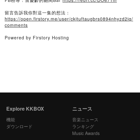
FB粉專：詹慶齡的翻閱Bar
https://reurl.cc/DO671m
留言告訴我你對這一集的想法：
https://open.firstory.me/user/ckjtuftaugbrs0894nhyzd2iq/
comments
Powered by Firstory Hosting
Explore KKBOX
ニュース
機能
音楽ニュース
ダウンロード
ランキング
Music Awards