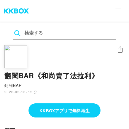
シェア
翻閱BAR《和尚賣了法拉利》
翻閱BAR
2026-05-16
·
15 分
KKBOXアプリで無料再生