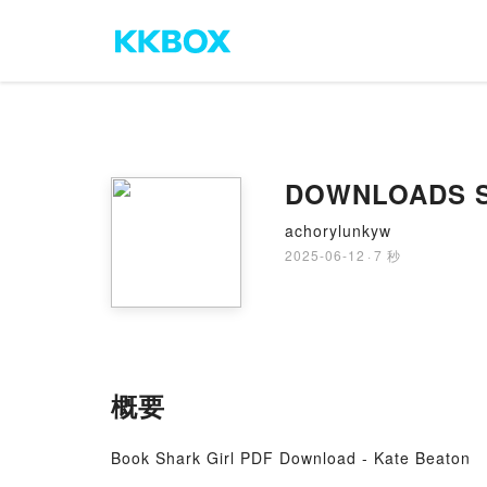
DOWNLOADS Sha
achorylunkyw
2025-06-12
·
7 秒
概要
Book Shark Girl PDF Download - Kate Beaton