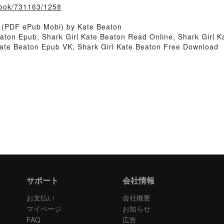
/book/731163/1258
k (PDF ePub Mobi) by Kate Beaton
eaton Epub, Shark Girl Kate Beaton Read Online, Shark Girl 
 Kate Beaton Epub VK, Shark Girl Kate Beaton Free Download
サポート
会社情報
お支払い
会社概要
マイページ
お知らせ
FAQ
広告