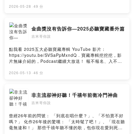
https://www.instagram.com/jesslyn_99 Facebook：
https://www.facebook.com/JesslynJSL 看MV：
2026-05-28
·
49 分
https://www.youtube.com/@LinfairRecords 看花絮：
https://www.youtube.com/@jesslyn_99 . 🔎 追蹤 吉米
哥 Jimi Bro 🔍 YouTube：https://pse.is/jimibro
金曲獎沒有告訴你—2025必聽寶藏番外篇
Instagram：https://pse.is/jimibro_ig Facebook：
吉米哥你說
https://pse.is/jimibro_fb 所有經營平台：
https://linktr.ee/jimibro Podcast平台：
https://linkgoods.com/jimibro 小額贊助支持：
點我看 2025五大必聽寶藏專輯 YouTube 影片：
https://pse.is/jimibro_donate 合作信箱：
https://youtu.be/SVSaPpMxndQ . 寶藏專輯挖挖挖，影
jimibrovlog@gmail.com . #陳佩賢 #抱緊緊 #匿名的好友
片無緣介紹的，Podcast繼續大放送！ 報不報名、入不入
#踮起腳尖愛 #明知你是壞天氣 #眼淚不聽話 . --Hosting
圍、得不得獎都是身外之物， 這些優秀的音樂早已是我心
provided by SoundOn
中的2025年度神作！ 喜歡本集內容，歡迎以任何方式表達
2026-05-13
·
46 分
你的支持🤙先謝囉！ . 🔎 追蹤 吉米哥 Jimi Bro 🔍
YouTube：https://pse.is/jimibro Instagram：
https://pse.is/jimibro_ig Facebook：
非主流卻神好聽！千禧年前衛冷門神曲
https://pse.is/jimibro_fb 所有經營平台：
吉米哥你說
https://linktr.ee/jimibro Podcast平台：
https://linkgoods.com/jimibro 小額贊助支持：
https://pse.is/jimibro_donate 合作信箱：
曾經26年前的問號： 「到底在唱什麼？」、「不怕賣不好
jimibrovlog@gmail.com . #原子邦妮 #菲道爾 #梁博 #曹
嗎？」 化作26年後的驚嘆： 「太時髦了吧！」、「現在聽
策勛 #楊格 #宋德鶴 . 🎵 本集歌單 🎵 原子邦妮〈放棄你我
毫無違和！」 那些千禧年聽不懂的歌，包你現在愛到死！
無法度〉收錄於《和你一起的風景未完待續》 菲道爾〈你
. 喜歡本集內容，歡迎以任何方式表達你的支持🤙先謝囉！