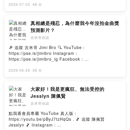
https://linktr.ee/jimibro Podcast平台：
｜https://kklivetw.kktix.cc/events/a3rtg1 . 🎵 追蹤 滅火
2026-07-02
·
48 分
https://linkgoods.com/jimibro 小額贊助支持：
器 Fire EX. 🎵 Instagram：
https://pse.is/jimibro_donate 合作信箱：
https://www.instagram.com/fireex_official
jimibrovlog@gmail.com . #蘇震洋 #一字一句 #跳在海面
Facebook：https://www.facebook.com/FireEX
真相總是殘忍，為什麼我今年沒拍金曲獎
上的光 . --Hosting provided by SoundOn
YouTube：https://www.youtube.com/@FireEX. . 🔎 追
預測影片？
蹤 吉米哥 Jimi Bro 🔍 YouTube：https://pse.is/jimibro
吉米哥你說
Instagram：https://pse.is/jimibro_ig Facebook：
https://pse.is/jimibro_fb 所有經營平台：
🔎 追蹤 吉米哥 Jimi Bro 🔍 YouTube：
https://linktr.ee/jimibro Podcast平台：
https://pse.is/jimibro Instagram：
https://linkgoods.com/jimibro 小額贊助支持：
https://pse.is/jimibro_ig Facebook：
https://pse.is/jimibro_donate 合作信箱：
https://pse.is/jimibro_fb 所有經營平台：
jimibrovlog@gmail.com . #滅火器 #2026ONFIREDAY
https://linktr.ee/jimibro Podcast平台：
2026-06-26
·
38 分
#金曲獎 . --Hosting provided by SoundOn
https://linkgoods.com/jimibro 小額贊助支持：
https://pse.is/jimibro_donate 合作信箱：
jimibrovlog@gmail.com . #金曲獎 #金曲37 #金曲預測 #
大家好！我是更瘋狂、無法受控的
金曲獎預測 . --Hosting provided by SoundOn
Jesslyn 陳佩賢
吉米哥你說
點我看會員專屬 YouTube 真人版：
https://youtu.be/pByJ7tzHqQs . 🎵 追蹤 陳佩賢
Jesslyn 🎵 Instagram：