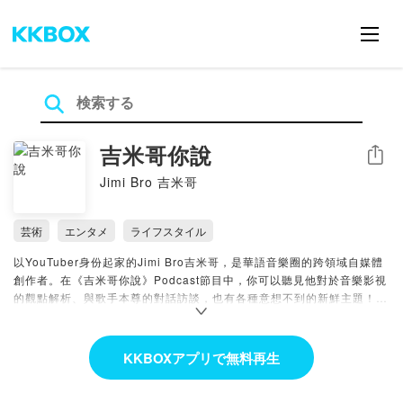
吉米哥你說
シェア
Jimi Bro 吉米哥
芸術
エンタメ
ライフスタイル
以YouTuber身份起家的Jimi Bro吉米哥，是華語音樂圈的跨領域自媒體
創作者。在《吉米哥你說》Podcast節目中，你可以聽見他對於音樂影視
的觀點解析、與歌手本尊的對話訪談，也有各種意想不到的新鮮主題！透
過吉米哥幽默又不失專業的親民敘事，與每一位熱愛音樂的你細心分享生
命中的點滴故事。
.
KKBOXアプリで無料再生
■ 追蹤吉米哥 Jimi Bro ■
YouTube：
https://pse.is/jimibro