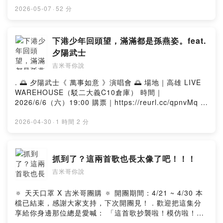
想得美〉收錄於《六一九》 梁博〈安然無恙〉收錄於《精
. 🔎 追蹤 吉米哥 Jimi Bro 🔍 YouTube：
2026-05-07
·
52 分
氣神》 曹策勛〈湖泊與海〉收錄於《Deeper》 楊格〈犯
https://pse.is/jimibro Instagram：
意戀人〉收錄於《墜落前的窺視》 宋德鶴〈有人在等〉收
https://pse.is/jimibro_ig Facebook：
錄於《霞》 . --Hosting provided by SoundOn
https://pse.is/jimibro_fb 所有經營平台：
下港少年回頭望，滿滿都是孫燕姿。feat.
https://linktr.ee/jimibro Podcast平台：
夕陽武士
https://linkgoods.com/jimibro 小額贊助支持：
吉米哥你說
https://pse.is/jimibro_donate 合作信箱：
jimibrovlog@gmail.com . #伊能靜 #ASOS #糯米糰 #乱
. 🌅 夕陽武士《 萬事如意 》演唱會 🌅 場地｜高雄 LIVE
彈阿翔 #陶晶瑩 #劉虹嬅 #卓文萱 . 🎵 本集歌單 🎵 伊能靜
WAREHOUSE（駁二大義C10倉庫） 時間｜
〈關不住〉 ASOS〈變態少女想人記〉 糯米糰〈阿魯巴痢
2026/6/6（六）19:00 購票｜https://reurl.cc/qpnvMq .
疾〉 乱彈阿翔、陶晶瑩〈不用奇怪〉 劉虹嬅〈靈魂（超越
🎵 追蹤 夕陽武士 Sunset Samurai 🎵 Instagram：
時空版）〉 卓文萱〈Goodbye〉 . --Hosting provided
https://www.instagram.com/sunsetsamuraitw
2026-04-30
·
1 時間 2 分
by SoundOn
Facebook：
https://www.facebook.com/sunset.samurai2013
YouTube：
抓到了？這兩首歌也長太像了吧！！！
https://www.youtube.com/@sunsetsamurai4222 數位
吉米哥你說
收聽《 萬事如意 》：https://orcd.co/_allthebest . 🔎 追
蹤 吉米哥 Jimi Bro 🔍 YouTube：https://pse.is/jimibro
Instagram：https://pse.is/jimibro_ig Facebook：
🔅 天天口罩 X 吉米哥團購 🔅 開團期間：4/21 ~ 4/30 本
https://pse.is/jimibro_fb 所有經營平台：
檔已結束，感謝大家支持，下次開團見！ . 歡迎把這集分
https://linktr.ee/jimibro Podcast平台：
享給你身邊那位總是愛喊： 「這首歌抄襲啦！模仿啦！」
https://linkgoods.com/jimibro 小額贊助支持：
的朋友。 且讓我們深入「編曲配方」的箇中奧義， 一起成