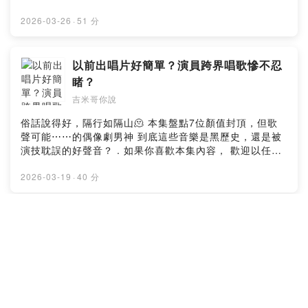
〈中意他〉 蔡依林〈嗨〉 蜜雪薇琪〈Kissy〉 蕭亞軒
Facebook：https://www.facebook.com/band831tw
〈You & Me〉 阿密特〈牙買加的檳榔〉 艾怡良〈帶我去
YouTube：https://www.youtube.com/@we_are_831 數
2026-03-26
·
51 分
一個陽光普照的島嶼〉 田馥甄〈日常〉 . --Hosting
位收聽《 沒有翅膀的人 》：https://831.lnk.to/NCF . 🔎
provided by SoundOn
追蹤 吉米哥 Jimi Bro 🔍 YouTube：
https://pse.is/jimibro Instagram：
以前出唱片好簡單？演員跨界唱歌慘不忍
https://pse.is/jimibro_ig Facebook：
睹？
https://pse.is/jimibro_fb 所有經營平台：
吉米哥你說
https://linktr.ee/jimibro Podcast平台：
https://linkgoods.com/jimibro 小額贊助支持：
俗話說得好，隔行如隔山🫠 本集盤點7位顏值封頂，但歌
https://pse.is/jimibro_donate 合作信箱：
聲可能⋯⋯的偶像劇男神 到底這些音樂是黑歷史，還是被
jimibrovlog@gmail.com . #八三夭 #沒有翅膀的人 #最瘋
演技耽誤的好聲音？ . 如果你喜歡本集內容， 歡迎以任何
狂的藝術家 #愛了愛了 #你壞壞我愛愛 #你就是我無可替代
方式表達你的支持，不然我永遠不會知道啦 （Podcast就
#給想要綻放的人 . --Hosting provided by SoundOn
是一個如此神秘又被動的地帶~哈哈哈哈） . 🔎 追蹤 吉米
2026-03-19
·
40 分
哥 Jimi Bro 🔍 YouTube：https://pse.is/jimibro
Instagram：https://pse.is/jimibro_ig Facebook：
https://pse.is/jimibro_fb 所有經營平台：
好久不見的翻唱大帝國回來了！！！
https://linktr.ee/jimibro Podcast平台：
吉米哥你說
https://linkgoods.com/jimibro 小額贊助支持：
https://pse.is/jimibro_donate 合作信箱：
jimibrovlog@gmail.com . #鄭元暢 #彭于晏 #郭品超 #霍
大家最愛的「翻唱大帝國」隆重回歸哩！ 雖然不免俗還是
建華 #唐禹哲 #李國毅 #邱澤 . 🎵 本集歌單 🎵 鄭元暢〈暢
聊一些十年以上的老歌， 但沒辦法⋯⋯⋯老歌就是好聽
一首歌〉 彭于晏〈非愛不可〉 郭品超〈我不像我〉 霍建
啊！ 哥聊的不是老歌，是青春～OK！？ . 如果你喜歡本集