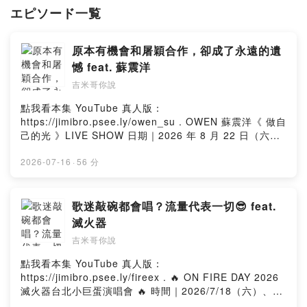
Instagram：
https://pse.is/jimibro_ig
エピソード一覧
Facebook：
https://pse.is/jimibro_fb
所有經營平台：
https://linktr.ee/jimibro
抖內打賞贊助：
https://pse.is/jimibro_donate
原本有機會和屠穎合作，卻成了永遠的遺
廠商合作信箱：
jimibrovlog@gmail.com
憾 feat. 蘇震洋
--
吉米哥你說
Hosting provided by SoundOn
點我看本集 YouTube 真人版：
https://jimibro.psee.ly/owen_su . OWEN 蘇震洋《 做自
己的光 》LIVE SHOW 日期｜2026 年 8 月 22 日（六）
時間｜14:30 開放入場；15:00 - 16:30 正式演出 地點｜
School of Rock Taiwan 搖滾教室台中旗艦店 地址｜407
2026-07-16
·
56 分
臺中市西屯區文心路三段 135 號 ( 演出預計 90 分鐘 / 表
演結束後進行簽名會 ) 🎟️ 入場方式：線上報名 免費入場！
🎟️ 報名表單：https://forms.gle/vwQgStSQXYuhVcHV8
歌迷敲碗都會唱？流量代表一切😎 feat.
. 🎵 追蹤 蘇震洋 Owen Su 🎵 Instagram：
滅火器
https://www.instagram.com/owensu_official
吉米哥你說
Facebook：https://reurl.cc/vGDGdy YouTube：
https://reurl.cc/QNdNbM . 🔎 追蹤 吉米哥 Jimi Bro 🔍
點我看本集 YouTube 真人版：
YouTube：https://pse.is/jimibro Instagram：
https://jimibro.psee.ly/fireex . 🔥 ON FIRE DAY 2026
https://pse.is/jimibro_ig Facebook：
滅火器台北小巨蛋演唱會 🔥 時間｜2026/7/18（六）、
https://pse.is/jimibro_fb 所有經營平台：
2026/7/19（日） 地點｜台北小巨蛋 Taipei Arena 購票