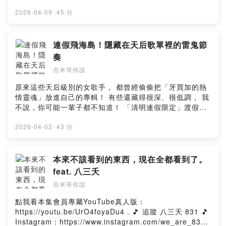
表達你的支持， 不然我永遠不會知道啦⋯（哭） Podcast
〈草原〉 io樂團〈破碎〉 . --Hosting provided by
就是一個如此神秘又被動的地帶~哈哈哈哈 . 🔎 追蹤 吉米
2026-04-09
·
45 分
SoundOn
哥 Jimi Bro 🔍 YouTube：https://pse.is/jimibro
Instagram：https://pse.is/jimibro_ig Facebook：
https://pse.is/jimibro_fb 所有經營平台：
連假飛海島！隱藏在天后歌單裡的雷鬼節
https://linktr.ee/jimibro Podcast平台：
奏
https://linkgoods.com/jimibro 小額贊助支持：
吉米哥你說
https://pse.is/jimibro_donate 合作信箱：
jimibrovlog@gmail.com . #蔡依林 #鍾嘉欣 #許志安 #秀
原來這些天后級別的女歌手， 都曾經偷偷把「牙買加的熱
蘭瑪雅 #許茹芸 #彭羚 #江蕙 . 🎵 本集歌單 🎵 蔡依林〈愛
情靈魂」放進自己的專輯！ 有些還藏得很深、很低調， 我
上了一條街〉 鍾嘉欣〈二人世界〉 許志安〈上弦月〉 秀
不說，你可能一輩子都不知道！ 「清明連假限定」渡假歌
蘭瑪雅〈批〉 許茹芸〈再說你也不會懂〉 彭羚〈放眼將
單PLAY起來囉～ . 喜歡本集內容，歡迎以任何方式表達你
來〉 江蕙、陳子鴻〈愛著啊〉 Freddie Aguilar〈Anak〉
的支持， 不然我永遠不會知道啦⋯（哭） Podcast就是一
2026-04-02
·
43 分
. --Hosting provided by SoundOn
個如此神秘又被動的地帶~哈哈哈哈 . 🔎 追蹤 吉米哥 Jimi
Bro 🔍 YouTube：https://pse.is/jimibro Instagram：
https://pse.is/jimibro_ig Facebook：
本來不該看到的東西，現在全都看到了。
https://pse.is/jimibro_fb 所有經營平台：
feat. 八三夭
https://linktr.ee/jimibro Podcast平台：
吉米哥你說
https://linkgoods.com/jimibro 小額贊助支持：
https://pse.is/jimibro_donate 合作信箱：
點我看本集會員專屬YouTube真人版：
jimibrovlog@gmail.com . #梁詠琪 #蔡依林 #蜜雪薇琪 #
https://youtu.be/UrO4foyaDu4 . 🎵 追蹤 八三夭 831 🎵
蕭亞軒 #阿密特 #艾怡良 #田馥甄 . 🎵 本集歌單 🎵 梁詠琪
Instagram：https://www.instagram.com/we_are_831