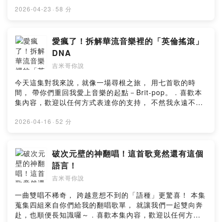
https://pse.is/jimibro_donate 合作信箱：
為懂聽的人。 . 喜歡本集內容，歡迎以任何方式表達你的
2026-04-23
·
58 分
jimibrovlog@gmail.com . #夕陽武士 #萬事如意 #下港少
支持， 不然我永遠不會知道啦⋯（哭） Podcast就是一個
年回頭望 . --Hosting provided by SoundOn
如此神秘又被動的地帶~哈哈哈哈 . 🔎 追蹤 吉米哥 Jimi
Bro 🔍 YouTube：https://pse.is/jimibro Instagram：
愛瘋了！拆解華流音樂裡的「英倫搖滾」
https://pse.is/jimibro_ig Facebook：
DNA
https://pse.is/jimibro_fb 所有經營平台：
吉米哥你說
https://linktr.ee/jimibro Podcast平台：
https://linkgoods.com/jimibro 小額贊助支持：
今天這集對我來說，就像一場尋根之旅， 用七首歌的時
https://pse.is/jimibro_donate 合作信箱：
間， 帶你們重回我愛上音樂的起點－Brit-pop。 . 喜歡本
jimibrovlog@gmail.com . #陳芳語 #陳嘉唯 #蕭敬騰 #李
集內容，歡迎以任何方式表達你的支持， 不然我永遠不會
玉璽 #陳小春 #ALIN . 🎵 本集歌單 🎵 陳芳語〈Tag Me〉
知道啦⋯（哭） Podcast就是一個如此神秘又被動的地帶~
vs Ariana Grande〈Problem〉 陳嘉唯〈Shopping〉vs
哈哈哈哈 . 🔎 追蹤 吉米哥 Jimi Bro 🔍 YouTube：
2026-04-16
·
52 分
Gwen Stefanie〈Hollaback Girl〉 蕭敬騰〈怎麼說我不
https://pse.is/jimibro Instagram：
愛你〉vs One Republic〈Apologize〉 李玉璽
https://pse.is/jimibro_ig Facebook：
〈Silence〉vs Howie Day〈Collide〉 陳小春〈黃豆〉vs
https://pse.is/jimibro_fb 所有經營平台：
破次元壁的神翻唱！這首歌竟然還有這個
Justin Timberlake〈Like I Love You〉 A-Lin〈Shine〉
https://linktr.ee/jimibro Podcast平台：
語言！
vs Leona Lewis〈Better in Time〉 . --Hosting
https://linkgoods.com/jimibro 小額贊助支持：
provided by SoundOn
吉米哥你說
https://pse.is/jimibro_donate 合作信箱：
jimibrovlog@gmail.com . #石康鈞 #SoWhat #吳克群 #
一曲雙唱不稀奇， 跨越意想不到的「語種」更驚喜！ 本集
余荃斌 #蔡旻佑 #圖騰樂團 #io樂團 . 🎵 本集歌單 🎵 石康
蒐集四組來自你們給我的翻唱歌單， 就讓我們一起雙向奔
鈞〈火光〉 So What〈愛了〉 吳克群〈數星星的人〉 No
赴，也順便長知識囉～ . 喜歡本集內容，歡迎以任何方式
Name 余荃斌〈愈愛愈愛〉 蔡旻佑〈過站不停〉 圖騰樂團