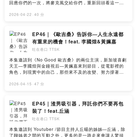
https://www.c2cbuyofficial.com/ --Hosting provided
回應你們的一次，將麥克風交給你們，重新回頭看這一路
by SoundOn
走來的點滴，那些當初沒想過會遇到的挑戰、那些慢慢形
成的默契，還有每個人不同的轉變，都藏在這些回答裡。
2026-04-22
·
40 分
相信我們還有更多的週年等著你們一起度過！ 巷口周邊請
點這：
https://www.atlantixofficial.com/collections/%E5%90%
EP46｜《歐吉桑》告訴你—人生永遠都
90%E5%9C%A8%E5%B7%B7%E5%8F%A3 -粉絲Q&A
有重來的機會！feat. 李國煌&黃姵嘉
-感謝丘暘贊助播出 -職業倦怠怎麼解？ -名字怎麼來的 -未
吐在巷口 TTSK
來的期許 活動說明 主持人丘暘在 2027/4/30 前減重到 85
公斤 如果沒有達標： 👉 明年 5 月抽出 1 位得獎者 送出
本集邀請到《No Good 歐吉桑》的兩位主演，新加坡喜劇
最新款 iPhone Max 一台（顏色任選） *抽獎方式 在
天王—李國煌與金鐘視后—黃姵嘉來到節目，從電影裡的
2026/12/31 前完成以下任務： 1. 留言於Podcast、YT正
角色，到現實中的自己，那些來不及的改變、努力撐著過
片、IG抽獎reels 2. 分享此集任一相關內容至 IG 限時動
生活的樣子，其實都不陌生。上一秒還在笑角色有多荒
態 3.不限留言次數 ⸻ ⚠️ 注意事項 ✔ 得獎者需保留
謬，下一秒卻發現，那好像就是我們自己。在電影裡看似
2026-04-15
·
47 分
「有分享此集的限時動態截圖」作為證明 ✔本頻道保有最
荒謬的選擇，其實都來自很真實的生活狀態；那些讓人發
終活動解釋權 --Hosting provided by SoundOn
笑的橋段，背後也藏著很多情緒與無奈。這一集，不只是
宣傳電影，而是讓你提前感受，為什麼這部片會讓人笑著
EP45｜渣男吸引器，拜託你們不要再包
笑著就有點沉。 巷口周邊請點這：
裝了！feat.丘涵
https://www.atlantixofficial.com/collections/%E5%90%
吐在巷口 TTSK
90%E5%9C%A8%E5%B7%B7%E5%8F%A3 -最強父女
檔 -緣分讓我們相遇 -演員其實很輕鬆！？ -一皺眉頭就很
本集邀請到 Youtuber /節目主持人丘暘的姊姊—丘涵，除
好笑？ -《NO GOOD！歐吉桑》 《NO GOOD！歐吉
了聊姊弟之間的互動之外，更多的是一路走來會讓人驚掉