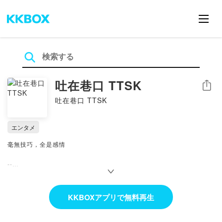
吐在巷口 TTSK
シェア
吐在巷口 TTSK
エンタメ
毫無技巧，全是感情
--
Hosting provided by SoundOn
KKBOXアプリで無料再生