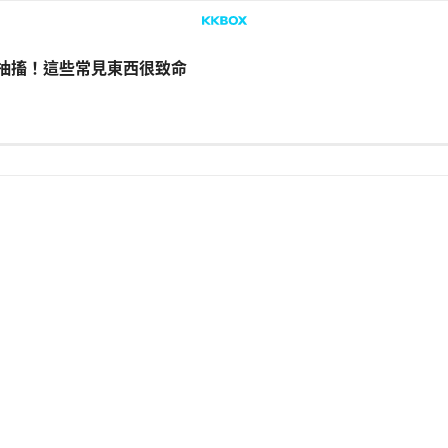
毒抽搐！這些常見東西很致命
LINE
Facebook
複製連結