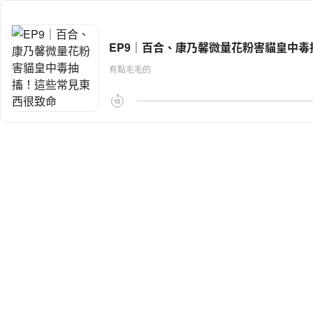
EP9｜百合、康乃馨微量花粉害貓皇中
有點毛毛的